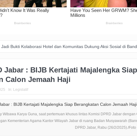
Kolaborasi Hotel dan Komunitas Dukung Aksi Sosial di Bandung
Zak
Jabar : BIJB Kertajati Majalengka Sia
n Calon Jemaah Haji
025
In:
Legislatif
y Wibawa Karya Guna, saat pertemuan khusus lintas Komisi DPRD Jabar dengan
engan Kementerian Agama Kantor Wilayah Jabar di ruang Badan Musyawarah (Ban
DPRD Jabar, Rabu (26/2/2025)./Foto : 