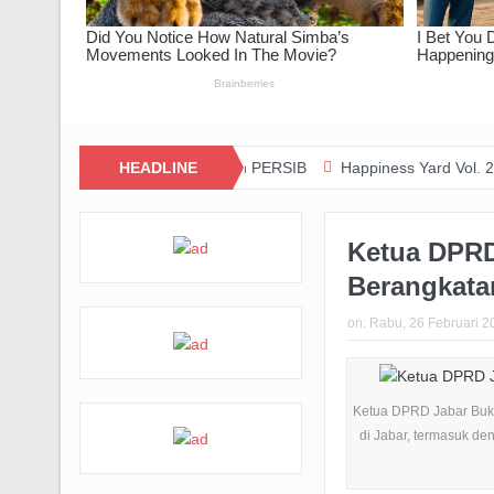
 dan Kolaborasi dengan PERSIB
HEADLINE
Happiness Yard Vol. 2 Jadi Bukti 
Ketua DPRD 
Berangkata
on:
Rabu, 26 Februari 2
Ketua DPRD Jabar Buk
di Jabar, termasuk d