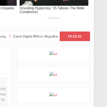
at Digital BRImo Wujudkan Kepedulian, BAZNAS Jabar Pastikan Bant
19:22:52
p
 OPD
mus)
Ist..