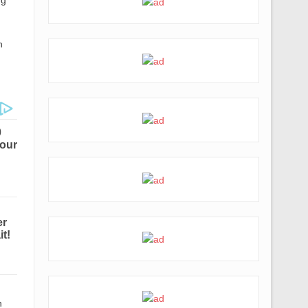
ng
n
n