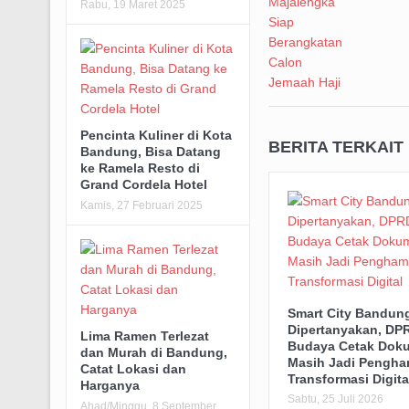
Rabu, 19 Maret 2025
Pencinta Kuliner di Kota
BERITA TERKAIT
Bandung, Bisa Datang
ke Ramela Resto di
Grand Cordela Hotel
Kamis, 27 Februari 2025
Smart City Bandun
Dipertanyakan, DPR
Lima Ramen Terlezat
Budaya Cetak Dok
dan Murah di Bandung,
Masih Jadi Pengha
Catat Lokasi dan
Transformasi Digita
Harganya
Sabtu, 25 Juli 2026
Ahad/Minggu, 8 September