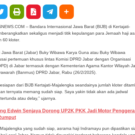
S.COM – Bandara Internasional Jawa Barat (BIJB) di Kertajati-
berangkatkan sekaligus menjadi titik kepulangan para Jemaah haji as
 60 kloter.
i Jawa Barat (Jabar) Buky Wibawa Karya Guna atau Buky Wibawa
 usai pertemuan khusus lintas Komisi DPRD Jabar dengan Organisasi
PD) di Jabar termasuk dengan Kementerian Agama Kantor Wilayah J
yawarah (Banmus) DPRD Jabar, Rabu (26/2/2025).
kesiapan dari BIJB Kertajati-Majalengka seandainya jumlah kloter dita
dan ternyata memang sudah siap. Saya yakin tidak akan ada jadwal
ertunda atau delay,” ujarnya.
ng Edwin Senjaya Dorong UP2K PKK Jadi Motor Penggera
Rumput
i-Majalengka yang sudah siap, asrama haji Indramayu pun dipastikan si