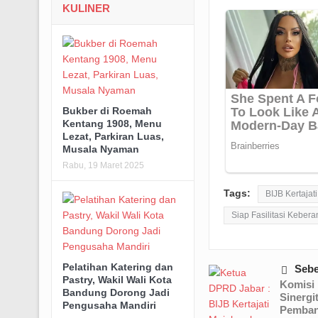
KULINER
Bukber di Roemah
Kentang 1908, Menu
Lezat, Parkiran Luas,
Musala Nyaman
Rabu, 19 Maret 2025
Tags:
BIJB Kertajat
Siap Fasilitasi Keber
Pelatihan Katering dan
Seb
Pastry, Wakil Wali Kota
Komisi 
Bandung Dorong Jadi
Sinergi
Pengusaha Mandiri
Pemban