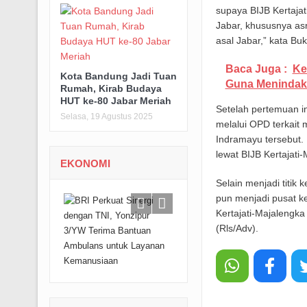
supaya BIJB Kertajat
Jabar, khususnya as
asal Jabar,” kata Bu
Baca Juga :
Ke
Kota Bandung Jadi Tuan
Guna Menindak
Rumah, Kirab Budaya
HUT ke-80 Jabar Meriah
Setelah pertemuan i
Selasa, 19 Agustus 2025
melalui OPD terkait
Indramayu tersebut. 
lewat BIJB Kertajati-
EKONOMI
Selain menjadi titik
pun menjadi pusat k
Kertajati-Majalengka
(Rls/Adv).