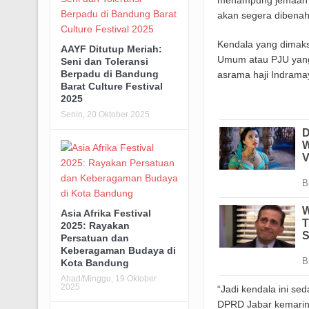
menampung jemaah ha
akan segera dibenah
Kendala yang dimaksu
AAYF Ditutup Meriah:
Umum atau PJU yang m
Seni dan Toleransi
Berpadu di Bandung
asrama haji Indrama
Barat Culture Festival
2025
Senin, 20 Oktober 2025
Asia Afrika Festival
2025: Rayakan
Persatuan dan
Keberagaman Budaya di
Kota Bandung
Ahad/Minggu, 19 Oktober
2025
“Jadi kendala ini sed
DPRD Jabar kemarin