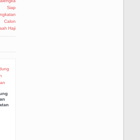
dung
an
atan