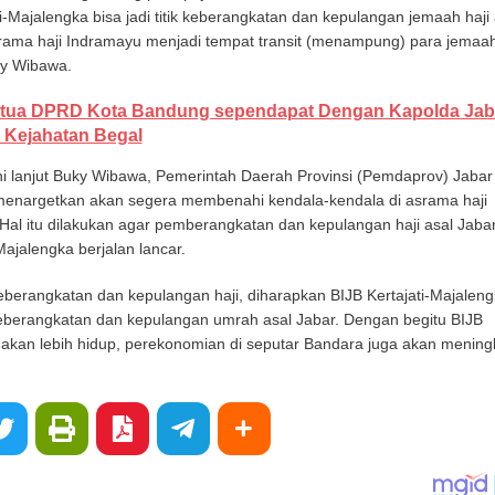
i-Majalengka bisa jadi titik keberangkatan dan kepulangan jemaah haji 
rama haji Indramayu menjadi tempat transit (menampung) para jemaah
ky Wibawa.
tua DPRD Kota Bandung sependapat Dengan Kapolda Jab
 Kejahatan Begal
ni lanjut Buky Wibawa, Pemerintah Daerah Provinsi (Pemdaprov) Jabar
 menargetkan akan segera membenahi kendala-kendala di asrama haji
Hal itu dilakukan agar pemberangkatan dan kepulangan haji asal Jaba
Majalengka berjalan lancar.
 keberangkatan dan kepulangan haji, diharapkan BIJB Kertajati-Majalen
eberangkatan dan kepulangan umrah asal Jabar. Dengan begitu BIJB
 akan lebih hidup, perekonomian di seputar Bandara juga akan mening