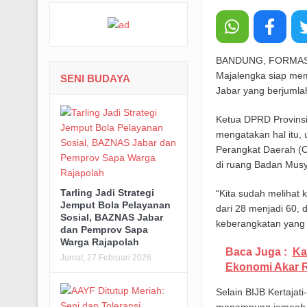
BANDUNG, FORMASNEW
Majalengka siap mem
SENI BUDAYA
Jabar yang berjumlah
Ketua DPRD Provins
mengatakan hal itu,
Perangkat Daerah (O
di ruang Badan Mus
Tarling Jadi Strategi
“Kita sudah melihat 
Jemput Bola Pelayanan
dari 28 menjadi 60, 
Sosial, BAZNAS Jabar
keberangkatan yang t
dan Pemprov Sapa
Warga Rajapolah
Baca Juga :
Ka
Jumat, 27 Februari 2026
Ekonomi Akar 
Selain BIJB Kertajat