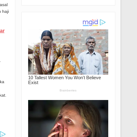
asal
 haji
ar
r
gka
kat.