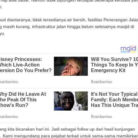
ji asal Jabar. Namun tidak dipungkiri terdapat beberapa kendala ya
i.
d diantaranya; tidak tersedianya air bersih, fasilitas Penerangan Jala
asih kurang, infrastruktur jalan hingga belum selesainya masjid di
yu.
ang kita bicarakan hari ini. Jadi sebagai follow up dari hasil kunjungan
. Kami mengundang para pejabat terkait untuk sama-sama memikirka