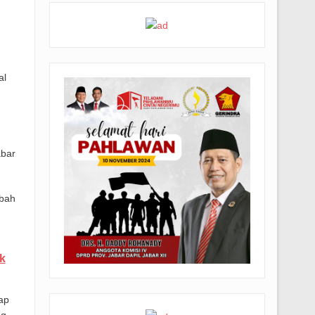
al
abar
mbah
k
ap