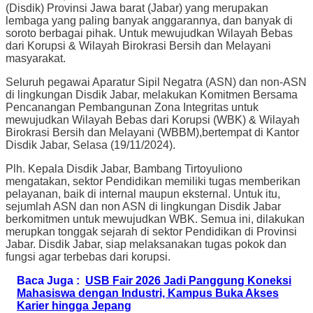
(Disdik) Provinsi Jawa barat (Jabar) yang merupakan
lembaga yang paling banyak anggarannya, dan banyak di
soroto berbagai pihak. Untuk mewujudkan Wilayah Bebas
dari Korupsi & Wilayah Birokrasi Bersih dan Melayani
masyarakat.
Seluruh pegawai Aparatur Sipil Negatra (ASN) dan non-ASN
di lingkungan Disdik Jabar, melakukan Komitmen Bersama
Pencanangan Pembangunan Zona Integritas untuk
mewujudkan Wilayah Bebas dari Korupsi (WBK) & Wilayah
Birokrasi Bersih dan Melayani (WBBM),bertempat di Kantor
Disdik Jabar, Selasa (19/11/2024).
Plh. Kepala Disdik Jabar, Bambang Tirtoyuliono
mengatakan, sektor Pendidikan memiliki tugas memberikan
pelayanan, baik di internal maupun eksternal. Untuk itu,
sejumlah ASN dan non ASN di lingkungan Disdik Jabar
berkomitmen untuk mewujudkan WBK. Semua ini, dilakukan
merupkan tonggak sejarah di sektor Pendidikan di Provinsi
Jabar. Disdik Jabar, siap melaksanakan tugas pokok dan
fungsi agar terbebas dari korupsi.
Baca Juga :
USB Fair 2026 Jadi Panggung Koneksi
Mahasiswa dengan Industri, Kampus Buka Akses
Karier hingga Jepang