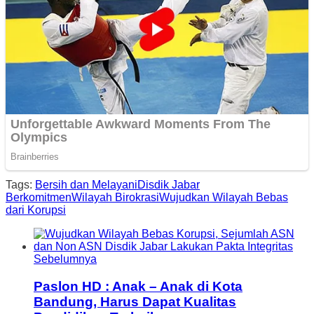
Tags:
Bersih dan Melayani
Disdik Jabar
Berkomitmen
Wilayah Birokrasi
Wujudkan Wilayah Bebas
dari Korupsi
Sebelumnya
Paslon HD : Anak – Anak di Kota
Bandung, Harus Dapat Kualitas