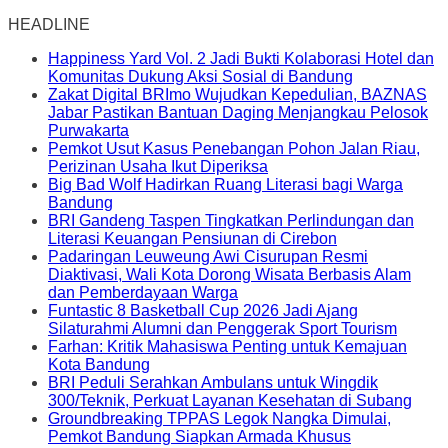
HEADLINE
Happiness Yard Vol. 2 Jadi Bukti Kolaborasi Hotel dan
Komunitas Dukung Aksi Sosial di Bandung
Zakat Digital BRImo Wujudkan Kepedulian, BAZNAS
Jabar Pastikan Bantuan Daging Menjangkau Pelosok
Purwakarta
Pemkot Usut Kasus Penebangan Pohon Jalan Riau,
Perizinan Usaha Ikut Diperiksa
Big Bad Wolf Hadirkan Ruang Literasi bagi Warga
Bandung
BRI Gandeng Taspen Tingkatkan Perlindungan dan
Literasi Keuangan Pensiunan di Cirebon
Padaringan Leuweung Awi Cisurupan Resmi
Diaktivasi, Wali Kota Dorong Wisata Berbasis Alam
dan Pemberdayaan Warga
Funtastic 8 Basketball Cup 2026 Jadi Ajang
Silaturahmi Alumni dan Penggerak Sport Tourism
Farhan: Kritik Mahasiswa Penting untuk Kemajuan
Kota Bandung
BRI Peduli Serahkan Ambulans untuk Wingdik
300/Teknik, Perkuat Layanan Kesehatan di Subang
Groundbreaking TPPAS Legok Nangka Dimulai,
Pemkot Bandung Siapkan Armada Khusus