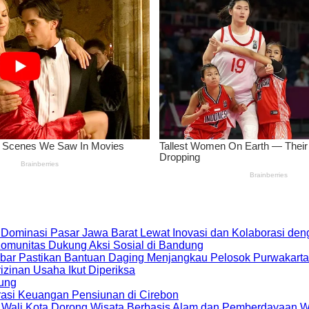
 Dominasi Pasar Jawa Barat Lewat Inovasi dan Kolaborasi d
 Komunitas Dukung Aksi Sosial di Bandung
bar Pastikan Bantuan Daging Menjangkau Pelosok Purwakarta
zinan Usaha Ikut Diperiksa
dung
rasi Keuangan Pensiunan di Cirebon
, Wali Kota Dorong Wisata Berbasis Alam dan Pemberdayaan 