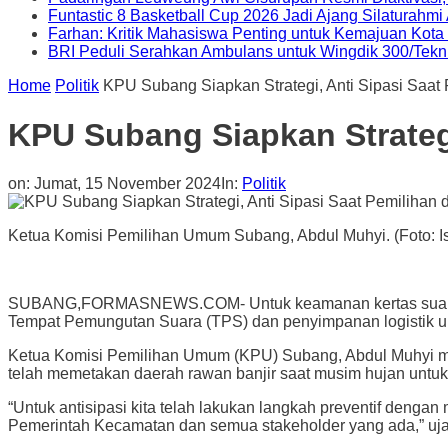
Funtastic 8 Basketball Cup 2026 Jadi Ajang Silaturahm
Farhan: Kritik Mahasiswa Penting untuk Kemajuan Kot
BRI Peduli Serahkan Ambulans untuk Wingdik 300/Tekn
Home
Politik
KPU Subang Siapkan Strategi, Anti Sipasi Saat
KPU Subang Siapkan Strategi
on:
Jumat, 15 November 2024
In:
Politik
Ketua Komisi Pemilihan Umum Subang, Abdul Muhyi. (Foto: Is
SUBANG,FORMASNEWS.COM- Untuk keamanan kertas suara ter
Tempat Pemungutan Suara (TPS) dan penyimpanan logistik un
Ketua Komisi Pemilihan Umum (KPU) Subang, Abdul Muhyi meng
telah memetakan daerah rawan banjir saat musim hujan untu
“Untuk antisipasi kita telah lakukan langkah preventif den
Pemerintah Kecamatan dan semua stakeholder yang ada,” ujar