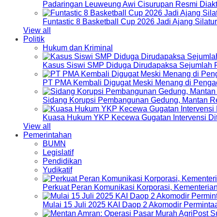
Padaringan Leuweung Awi Cisurupan Resmi Diakt
Funtastic 8 Basketball Cup 2026 Jadi Ajang Silat
View all
Politik
Hukum dan Kriminal
Kasus Siswi SMP Diduga Dirudapaksa Sejumlah P
PT PMA Kembali Digugat Meski Menang di Pengad
Sidang Korupsi Pembangunan Gedung, Mantan Re
Kuasa Hukum YKP Kecewa Gugatan Intervensi Di
View all
Pemerintahan
BUMN
Legislatif
Pendidikan
Yudikatif
Perkuat Peran Komunikasi Korporasi, Kementeri
Mulai 15 Juli 2025 KAI Daop 2 Akomodir Perminta