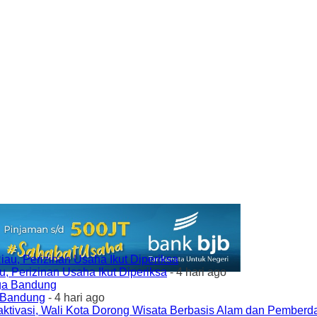
 Perizinan Usaha Ikut Diperiksa
- 4 hari ago
a Bandung
- 4 hari ago