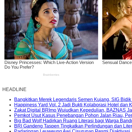
HEADLINE
Bangkitkan Merek Legendaris Semen Kujang, SIG Bidik
Happiness Yard Vol. 2 Jadi Bukti Kolaborasi Hotel dan
Zakat Digital BRImo Wujudkan Kepedulian, BAZNAS Ja
Pemkot Usut Kasus Penebangan Pohon Jalan Riau, Peri
Big Bad Wolf Hadirkan Ruang Literasi bagi Warga Ban
BRI Gandeng Taspen Tingkatkan Perlindungan dan Lite
Padaringan Leuweung Awi Cisurupan Resmi Diaktivasi