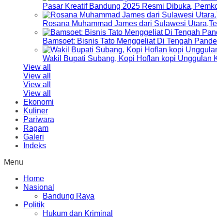
Pasar Kreatif Bandung 2025 Resmi Dibuka, Pemk
Rosana Muhammad James dari Sulawesi Utara,Terp
Bamsoet: Bisnis Tato Menggeliat Di Tengah Pand
Wakil Bupati Subang, Kopi Hoflan kopi Unggulan
View all
View all
View all
View all
Ekonomi
Kuliner
Pariwara
Ragam
Galeri
Indeks
Menu
Home
Nasional
Bandung Raya
Politik
Hukum dan Kriminal