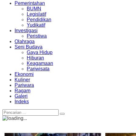
Pemerintahan
BUMN
Legislatif
Pendidikan
Yudikatif
Investigasi
Peristiwa
Olahraga
Seni Budaya
Gaya Hidup
Hiburan
Keagamaan
Pariwisata
Ekonomi
Kuliner
Pariwara
Ragam
Galeri
Indeks