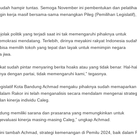
 sudah hampir tuntas. Semoga November ini pembentukan dan pelatiha
ngin kerja masif bersama-sama menangkan Pileg (Pemilihan Legislatif),
ak politik yang terjadi saat ini tak memengaruhi pihaknya untuk
mokrasi mendatang. Terlebih, dirinya meyakini rakyat Indonesia suda
bisa memilih tokoh yang tepat dan layak untuk memimpin negara
 jiwa.
at sudah pintar menyaring berita hoaks atau yang tidak benar. Hal-ha
nya dengan partai, tidak memengaruhi kami,” tegasnya.
legislatif Kota Bandung Achmad mengaku pihaknya sudah memaparkan
lam Rakor ini telah menganalisis secara mendalam mengenai strateg
n kinerja individu Caleg.
dung memiliki sarana dan prasarana yang memungkinkan untuk
valuasi kinerja masing-masing Caleg,” ungkap Achmad.
ni tambah Achmad, strategi kemenangan di Pemilu 2024, baik dalam P