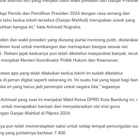
osok Mahfud MD yang menjadi calon wakil presiden dari Ganjar Pranow
pi Pemilu dan Pemilihan Presiden 2024 dengan rasa senang dan
i tahu kedua tokoh tersebut (Ganjar-Mahfud) merupakan sosok yang
tuhkan bangsa ini,” kata Achmad Nugraha.
den dan wakil presiden yang diusung partai moncong putih, diutaraka
omitmen kuat untuk membangun dan memajukan bangsa sesuai visi
. Rekam jejak keduanya pun telah diketahui masyarakat banyak, teru
i menjabat Menteri Koordinator Politik Hukum dan Keamanan.
stasi apa yang telah dilakukan kedua tokoh ini sudah diketahui
di jaman digital seperti sekarang ini. Ini suatu hal yang tepat bagi ba
ka ini yang harus jadi pemimpin untuk negara kita,” tegasnya.
a Achmad yang saat ini menjabat Wakil Ketua DPRD Kota Bandung ini, 
ng untuk merapatkan barisan dan menyelaraskan visi misi guna
an Ganjar-Mahfud di Pilpres 2024.
knya pun telah memersiapkan saksi untuk setiap tempat pemungutan su
ng yang jumlahnya berkisar 7.400.