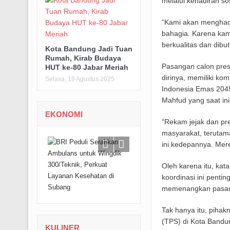
melalui kehadiran s
“Kami akan menghada
bahagia. Karena kam
berkualitas dan dibu
Kota Bandung Jadi Tuan
Rumah, Kirab Budaya
Pasangan calon presi
HUT ke-80 Jabar Meriah
dirinya, memiliki k
Selasa, 19 Agustus 2025
Indonesia Emas 2045
Mahfud yang saat in
EKONOMI
“Rekam jejak dan pre
masyarakat, terutama 
ini kedepannya. Mere
Oleh karena itu, kat
koordinasi ini penti
memenangkan pasang
Tak hanya itu, piha
(TPS) di Kota Bandu
KULINER