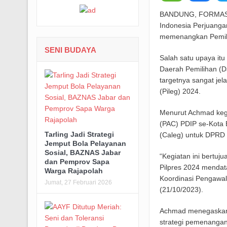
BANDUNG, FORMASNE
Indonesia Perjuanga
memenangkan Pemil
SENI BUDAYA
Salah satu upaya it
Daerah Pemilihan (Dap
targetnya sangat jel
(Pileg) 2024.
Menurut Achmad kegia
(PAC) PDIP se-Kota B
Tarling Jadi Strategi
(Caleg) untuk DPRD 
Jemput Bola Pelayanan
Sosial, BAZNAS Jabar
“Kegiatan ini bertu
dan Pemprov Sapa
Pilpres 2024 mendat
Warga Rajapolah
Koordinasi Pengawal
Jumat, 27 Februari 2026
(21/10/2023).
Achmad menegaskan 
strategi pemenanga