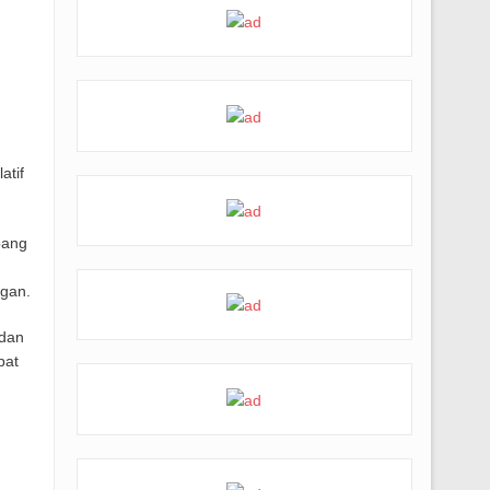
atif
bang
ngan.
 dan
pat