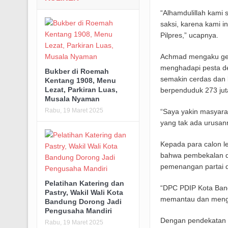
“Alhamdulillah kami
saksi, karena kami i
Pilpres,” ucapnya.
Achmad mengaku gejol
menghadapi pesta de
Bukber di Roemah
semakin cerdas dan 
Kentang 1908, Menu
Lezat, Parkiran Luas,
berpenduduk 273 juta
Musala Nyaman
Rabu, 19 Maret 2025
“Saya yakin masyarak
yang tak ada urusan
Kepada para calon 
bahwa pembekalan da
pemenangan partai da
Pelatihan Katering dan
“DPC PDIP Kota Ban
Pastry, Wakil Wali Kota
memantau dan menge
Bandung Dorong Jadi
Pengusaha Mandiri
Dengan pendekatan i
Rabu, 19 Maret 2025