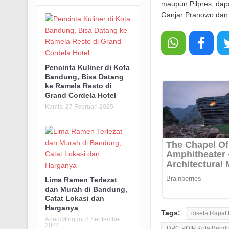
maupun Pilpres, da
Ganjar Pranowo dan
Pencinta Kuliner di Kota
Bandung, Bisa Datang
ke Ramela Resto di
Grand Cordela Hotel
Kamis, 27 Februari 2025
Lima Ramen Terlezat
dan Murah di Bandung,
Catat Lokasi dan
Harganya
Tags:
disela Rapat
Ahad/Minggu, 8 September
2024
DPC PDIP Kota Bandu