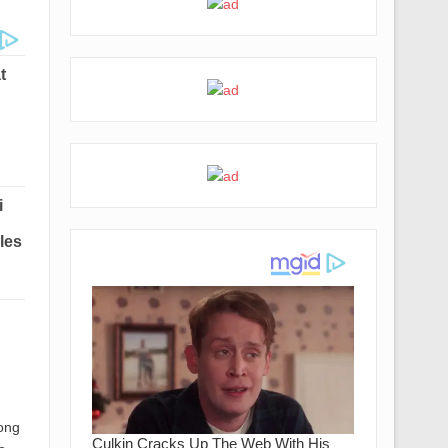
,
ong