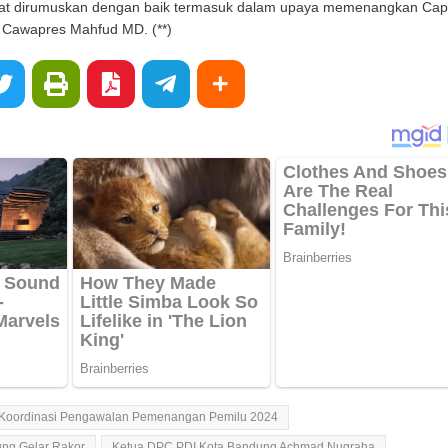
pat dirumuskan dengan baik termasuk dalam upaya memenangkan Cap
 Cawapres Mahfud MD. (**)
 Koordinasi Pengawalan Pemenangan Pemilu 2024
ng Gelar Rakor
Ketua DPC PDI Kota Bandung Achmad Nugraha