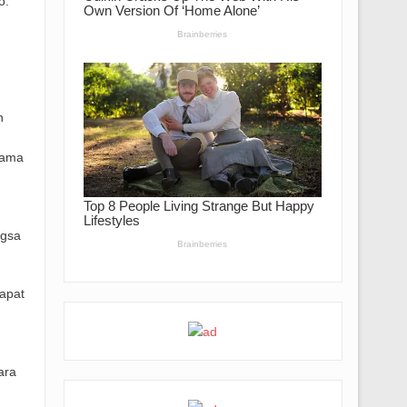
o.
n
tama
ngsa
rapat
ara