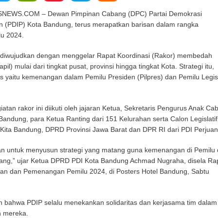
WS.COM – Dewan Pimpinan Cabang (DPC) Partai Demokrasi
n (PDIP) Kota Bandung, terus merapatkan barisan dalam rangka
u 2024.
u diwujudkan dengan menggelar Rapat Koordinasi (Rakor) membedah
il) mulai dari tingkat pusat, provinsi hingga tingkat Kota. Strategi itu,
as yaitu kemenangan dalam Pemilu Presiden (Pilpres) dan Pemilu Legisl
tan rakor ini diikuti oleh jajaran Ketua, Sekretaris Pengurus Anak Ca
andung, para Ketua Ranting dari 151 Kelurahan serta Calon Legislatif
Kita Bandung, DPRD Provinsi Jawa Barat dan DPR RI dari PDI Perjua
juan untuk menyusun strategi yang matang guna kemenangan di Pemilu
ang,” ujar Ketua DPRD PDI Kota Bandung Achmad Nugraha, disela Ra
an dan Pemenangan Pemilu 2024, di Posters Hotel Bandung, Sabtu
bahwa PDIP selalu menekankan solidaritas dan kerjasama tim dalam
n mereka.