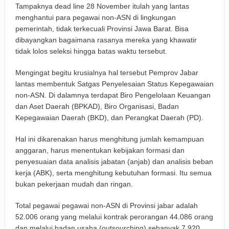
Tampaknya dead line 28 November itulah yang lantas
menghantui para pegawai non-ASN di lingkungan
pemerintah, tidak terkecuali Provinsi Jawa Barat. Bisa
dibayangkan bagaimana rasanya mereka yang khawatir
tidak lolos seleksi hingga batas waktu tersebut.
Mengingat begitu krusialnya hal tersebut Pemprov Jabar
lantas membentuk Satgas Penyelesaian Status Kepegawaian
non-ASN. Di dalamnya terdapat Biro Pengelolaan Keuangan
dan Aset Daerah (BPKAD), Biro Organisasi, Badan
Kepegawaian Daerah (BKD), dan Perangkat Daerah (PD).
Hal ini dikarenakan harus menghitung jumlah kemampuan
anggaran, harus menentukan kebijakan formasi dan
penyesuaian data analisis jabatan (anjab) dan analisis beban
kerja (ABK), serta menghitung kebutuhan formasi. Itu semua
bukan pekerjaan mudah dan ringan.
Total pegawai pegawai non-ASN di Provinsi jabar adalah
52.006 orang yang melalui kontrak perorangan 44.086 orang
dan melalui badan usaha (outsourching) sebanyak 7.920