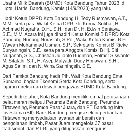
Usaha Milik Daerah (BUMD) Kota Bandung Tahun 2023, di
Hotel Harris, Bandung, Kamis (14/9/2023) yang lalu.
Hadir Ketua DPRD Kota Bandung H. Tedy Rusmawan, A.T.,
M.M., serta para Wakil Ketua DPRD Ir. Kurnia Solihat, H.
Achmad Nugraha, D.H., S.H., dan Dr. H. Edwin Senjaya,
S.E., M.M. Acara ini juga dihadiri Ketua Komisi B DPRD Kota
Bandung Nunung Nurasiah, S.Pd., Wakil Ketua Komisi B H.
Wawan Mohammad Usman, S.P., Sekretaris Komisi B Rieke
Suryaningsih, S.E., serta para Anggota Komisi B Hj. Siti
Nurjanah, S.S., Christian Julianto Budiman, Folmer Siswanto
M. Silalahi, S.T., H. Asep Mulyadi, Dudy Himawan, S.H.,
Agus Salim, dan N. Wina Sariningsih, S.E.
Dari Pemkot Bandung hadir Plh. Wali Kota Bandung Ema
Sumarna, bagian Ekonomi Setda Kota Bandung, serta
jajaran direksi dan dewan pengawas BUMD Kota Bandung.
Seperti diketahui, Kota Bandung memiliki empat perusahaan
pelat merah meliputi Perumda Bank Bandung, Perumda
Tirtawening, Perumda Pasar Juara, dan PT Bandung Infra
Investama (BII). Bank Bandung mengisi sektor perbankan,
Tirtawening menyediakan layanan air bersih dan
pengolahan limbah, Pasar Juara mengelola 37 pasar
tradisional, dan PT BII yang ditugaskan mengurus