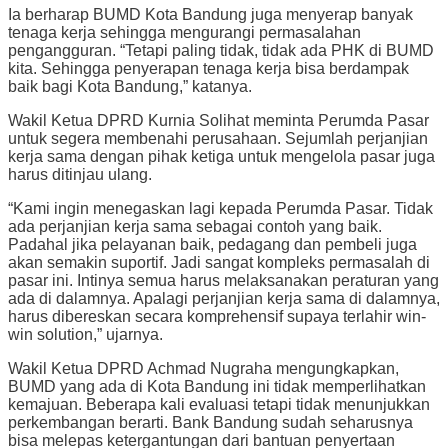
Ia berharap BUMD Kota Bandung juga menyerap banyak
tenaga kerja sehingga mengurangi permasalahan
pengangguran. “Tetapi paling tidak, tidak ada PHK di BUMD
kita. Sehingga penyerapan tenaga kerja bisa berdampak
baik bagi Kota Bandung,” katanya.
Wakil Ketua DPRD Kurnia Solihat meminta Perumda Pasar
untuk segera membenahi perusahaan. Sejumlah perjanjian
kerja sama dengan pihak ketiga untuk mengelola pasar juga
harus ditinjau ulang.
“Kami ingin menegaskan lagi kepada Perumda Pasar. Tidak
ada perjanjian kerja sama sebagai contoh yang baik.
Padahal jika pelayanan baik, pedagang dan pembeli juga
akan semakin suportif. Jadi sangat kompleks permasalah di
pasar ini. Intinya semua harus melaksanakan peraturan yang
ada di dalamnya. Apalagi perjanjian kerja sama di dalamnya,
harus dibereskan secara komprehensif supaya terlahir win-
win solution,” ujarnya.
Wakil Ketua DPRD Achmad Nugraha mengungkapkan,
BUMD yang ada di Kota Bandung ini tidak memperlihatkan
kemajuan. Beberapa kali evaluasi tetapi tidak menunjukkan
perkembangan berarti. Bank Bandung sudah seharusnya
bisa melepas ketergantungan dari bantuan penyertaan