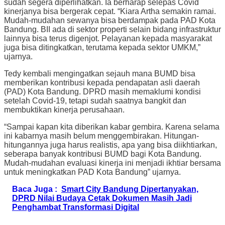
sudah segera diperlihatkan. Ia berharap selepas Covid
kinerjanya bisa bergerak cepat. “Kiara Artha semakin ramai.
Mudah-mudahan sewanya bisa berdampak pada PAD Kota
Bandung. BII ada di sektor properti selain bidang infrastruktur
lainnya bisa terus digenjot. Pelayanan kepada masyarakat
juga bisa ditingkatkan, terutama kepada sektor UMKM,”
ujarnya.
Tedy kembali mengingatkan sejauh mana BUMD bisa
memberikan kontribusi kepada pendapatan asli daerah
(PAD) Kota Bandung. DPRD masih memaklumi kondisi
setelah Covid-19, tetapi sudah saatnya bangkit dan
membuktikan kinerja perusahaan.
“Sampai kapan kita diberikan kabar gembira. Karena selama
ini kabarnya masih belum menggembirakan. Hitungan-
hitungannya juga harus realistis, apa yang bisa diikhtiarkan,
seberapa banyak kontribusi BUMD bagi Kota Bandung.
Mudah-mudahan evaluasi kinerja ini menjadi ikhtiar bersama
untuk meningkatkan PAD Kota Bandung” ujarnya.
Baca Juga :
Smart City Bandung Dipertanyakan,
DPRD Nilai Budaya Cetak Dokumen Masih Jadi
Penghambat Transformasi Digital