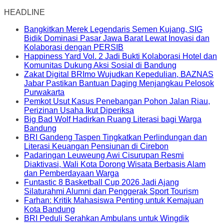
HEADLINE
Bangkitkan Merek Legendaris Semen Kujang, SIG
Bidik Dominasi Pasar Jawa Barat Lewat Inovasi dan
Kolaborasi dengan PERSIB
Happiness Yard Vol. 2 Jadi Bukti Kolaborasi Hotel dan
Komunitas Dukung Aksi Sosial di Bandung
Zakat Digital BRImo Wujudkan Kepedulian, BAZNAS
Jabar Pastikan Bantuan Daging Menjangkau Pelosok
Purwakarta
Pemkot Usut Kasus Penebangan Pohon Jalan Riau,
Perizinan Usaha Ikut Diperiksa
Big Bad Wolf Hadirkan Ruang Literasi bagi Warga
Bandung
BRI Gandeng Taspen Tingkatkan Perlindungan dan
Literasi Keuangan Pensiunan di Cirebon
Padaringan Leuweung Awi Cisurupan Resmi
Diaktivasi, Wali Kota Dorong Wisata Berbasis Alam
dan Pemberdayaan Warga
Funtastic 8 Basketball Cup 2026 Jadi Ajang
Silaturahmi Alumni dan Penggerak Sport Tourism
Farhan: Kritik Mahasiswa Penting untuk Kemajuan
Kota Bandung
BRI Peduli Serahkan Ambulans untuk Wingdik