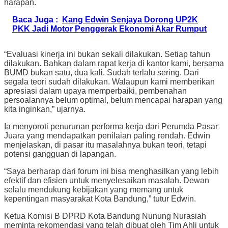
harapan.
Baca Juga :
Kang Edwin Senjaya Dorong UP2K
PKK Jadi Motor Penggerak Ekonomi Akar Rumput
“Evaluasi kinerja ini bukan sekali dilakukan. Setiap tahun
dilakukan. Bahkan dalam rapat kerja di kantor kami, bersama
BUMD bukan satu, dua kali. Sudah terlalu sering. Dari
segala teori sudah dilakukan. Walaupun kami memberikan
apresiasi dalam upaya memperbaiki, pembenahan
persoalannya belum optimal, belum mencapai harapan yang
kita inginkan,” ujarnya.
Ia menyoroti penurunan performa kerja dari Perumda Pasar
Juara yang mendapatkan penilaian paling rendah. Edwin
menjelaskan, di pasar itu masalahnya bukan teori, tetapi
potensi gangguan di lapangan.
“Saya berharap dari forum ini bisa menghasilkan yang lebih
efektif dan efisien untuk menyelesaikan masalah. Dewan
selalu mendukung kebijakan yang memang untuk
kepentingan masyarakat Kota Bandung,” tutur Edwin.
Ketua Komisi B DPRD Kota Bandung Nunung Nurasiah
meminta rekomendasi yang telah dibuat oleh Tim Ahli untuk