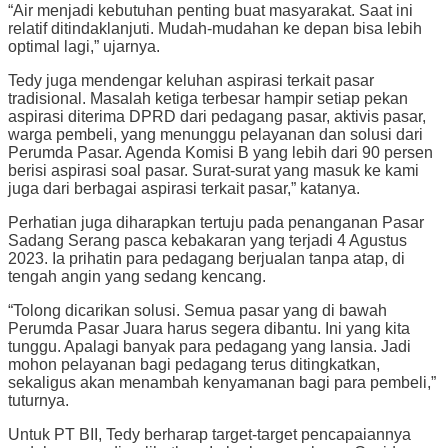
“Air menjadi kebutuhan penting buat masyarakat. Saat ini
relatif ditindaklanjuti. Mudah-mudahan ke depan bisa lebih
optimal lagi,” ujarnya.
Tedy juga mendengar keluhan aspirasi terkait pasar
tradisional. Masalah ketiga terbesar hampir setiap pekan
aspirasi diterima DPRD dari pedagang pasar, aktivis pasar,
warga pembeli, yang menunggu pelayanan dan solusi dari
Perumda Pasar. Agenda Komisi B yang lebih dari 90 persen
berisi aspirasi soal pasar. Surat-surat yang masuk ke kami
juga dari berbagai aspirasi terkait pasar,” katanya.
Perhatian juga diharapkan tertuju pada penanganan Pasar
Sadang Serang pasca kebakaran yang terjadi 4 Agustus
2023. Ia prihatin para pedagang berjualan tanpa atap, di
tengah angin yang sedang kencang.
“Tolong dicarikan solusi. Semua pasar yang di bawah
Perumda Pasar Juara harus segera dibantu. Ini yang kita
tunggu. Apalagi banyak para pedagang yang lansia. Jadi
mohon pelayanan bagi pedagang terus ditingkatkan,
sekaligus akan menambah kenyamanan bagi para pembeli,”
tuturnya.
Untuk PT BII, Tedy berharap target-target pencapaiannya