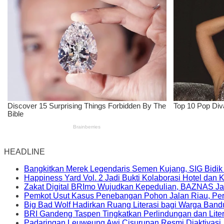
HEADLINE
Bangkitkan Merek Legendaris Semen Kujang, SIG Bidik
Happiness Yard Vol. 2 Jadi Bukti Kolaborasi Hotel dan
Zakat Digital BRImo Wujudkan Kepedulian, BAZNAS Ja
Pemkot Usut Kasus Penebangan Pohon Jalan Riau, Peri
Big Bad Wolf Hadirkan Ruang Literasi bagi Warga Ban
BRI Gandeng Taspen Tingkatkan Perlindungan dan Lite
Padaringan Leuweung Awi Cisurupan Resmi Diaktivasi