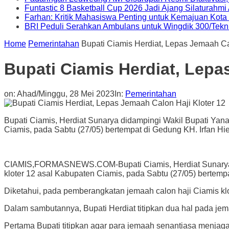
Funtastic 8 Basketball Cup 2026 Jadi Ajang Silaturahm
Farhan: Kritik Mahasiswa Penting untuk Kemajuan Kot
BRI Peduli Serahkan Ambulans untuk Wingdik 300/Tekn
Home
Pemerintahan
Bupati Ciamis Herdiat, Lepas Jemaah Ca
Bupati Ciamis Herdiat, Lepa
on:
Ahad/Minggu, 28 Mei 2023
In:
Pemerintahan
Bupati Ciamis, Herdiat Sunarya didampingi Wakil Bupati Yan
Ciamis, pada Sabtu (27/05) bertempat di Gedung KH. Irfan Hiel
CIAMIS,FORMASNEWS.COM-Bupati Ciamis, Herdiat Sunarya did
kloter 12 asal Kabupaten Ciamis, pada Sabtu (27/05) bertempa
Diketahui, pada pemberangkatan jemaah calon haji Ciamis klo
Dalam sambutannya, Bupati Herdiat titipkan dua hal pada jema
Pertama Bupati titipkan agar para jemaah senantiasa menjaga