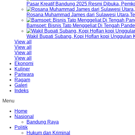
Pasar Kreatif Bandung 2025 Resmi Dibuka, Pemk
Rosana Muhammad James dari Sulawesi Utara,Terp
Bamsoet: Bisnis Tato Menggeliat Di Tengah Pand
Wakil Bupati Subang, Kopi Hoflan kopi Unggulan
View all
View all
View all
View all
Ekonomi
Kuliner
Pariwara
Ragam
Galeri
Indeks
Menu
Home
Nasional
Bandung Raya
Politik
Hukum dan Kriminal