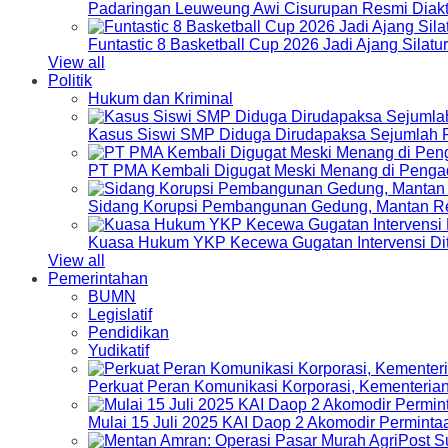
Padaringan Leuweung Awi Cisurupan Resmi Diakt
Funtastic 8 Basketball Cup 2026 Jadi Ajang Silat
View all
Politik
Hukum dan Kriminal
Kasus Siswi SMP Diduga Dirudapaksa Sejumlah P
PT PMA Kembali Digugat Meski Menang di Pengad
Sidang Korupsi Pembangunan Gedung, Mantan Re
Kuasa Hukum YKP Kecewa Gugatan Intervensi Di
View all
Pemerintahan
BUMN
Legislatif
Pendidikan
Yudikatif
Perkuat Peran Komunikasi Korporasi, Kementeri
Mulai 15 Juli 2025 KAI Daop 2 Akomodir Perminta