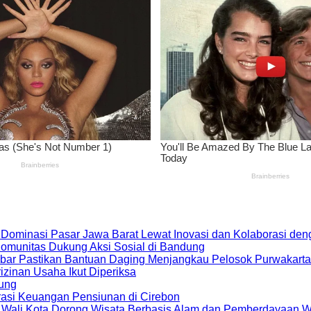
 Dominasi Pasar Jawa Barat Lewat Inovasi dan Kolaborasi d
 Komunitas Dukung Aksi Sosial di Bandung
bar Pastikan Bantuan Daging Menjangkau Pelosok Purwakarta
zinan Usaha Ikut Diperiksa
dung
rasi Keuangan Pensiunan di Cirebon
, Wali Kota Dorong Wisata Berbasis Alam dan Pemberdayaan 