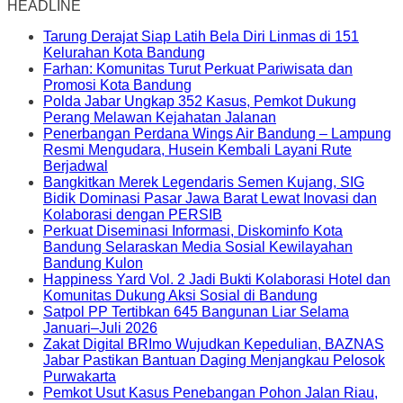
HEADLINE
Tarung Derajat Siap Latih Bela Diri Linmas di 151
Kelurahan Kota Bandung
Farhan: Komunitas Turut Perkuat Pariwisata dan
Promosi Kota Bandung
Polda Jabar Ungkap 352 Kasus, Pemkot Dukung
Perang Melawan Kejahatan Jalanan
Penerbangan Perdana Wings Air Bandung – Lampung
Resmi Mengudara, Husein Kembali Layani Rute
Berjadwal
Bangkitkan Merek Legendaris Semen Kujang, SIG
Bidik Dominasi Pasar Jawa Barat Lewat Inovasi dan
Kolaborasi dengan PERSIB
Perkuat Diseminasi Informasi, Diskominfo Kota
Bandung Selaraskan Media Sosial Kewilayahan
Bandung Kulon
Happiness Yard Vol. 2 Jadi Bukti Kolaborasi Hotel dan
Komunitas Dukung Aksi Sosial di Bandung
Satpol PP Tertibkan 645 Bangunan Liar Selama
Januari–Juli 2026
Zakat Digital BRImo Wujudkan Kepedulian, BAZNAS
Jabar Pastikan Bantuan Daging Menjangkau Pelosok
Purwakarta
Pemkot Usut Kasus Penebangan Pohon Jalan Riau,