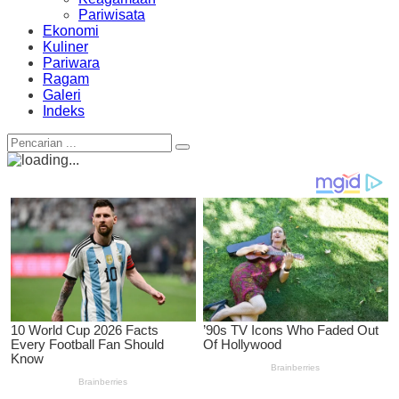
Pariwisata
Ekonomi
Kuliner
Pariwara
Ragam
Galeri
Indeks