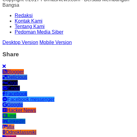
Bangsa
Redaksi
Kontak Kami
Tentang Kami
Pedoman Media Siber
Desktop Version
Mobile Version
Share
Blogger
Delicious
Digg
Email
Facebook
Facebook messenger
Google
Hacker News
Line
LinkedIn
Mix
Odnoklassniki