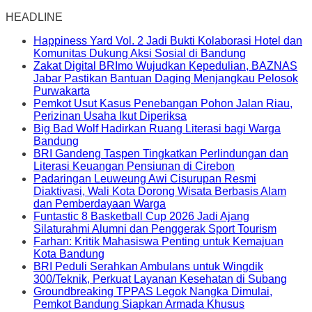
HEADLINE
Happiness Yard Vol. 2 Jadi Bukti Kolaborasi Hotel dan
Komunitas Dukung Aksi Sosial di Bandung
Zakat Digital BRImo Wujudkan Kepedulian, BAZNAS
Jabar Pastikan Bantuan Daging Menjangkau Pelosok
Purwakarta
Pemkot Usut Kasus Penebangan Pohon Jalan Riau,
Perizinan Usaha Ikut Diperiksa
Big Bad Wolf Hadirkan Ruang Literasi bagi Warga
Bandung
BRI Gandeng Taspen Tingkatkan Perlindungan dan
Literasi Keuangan Pensiunan di Cirebon
Padaringan Leuweung Awi Cisurupan Resmi
Diaktivasi, Wali Kota Dorong Wisata Berbasis Alam
dan Pemberdayaan Warga
Funtastic 8 Basketball Cup 2026 Jadi Ajang
Silaturahmi Alumni dan Penggerak Sport Tourism
Farhan: Kritik Mahasiswa Penting untuk Kemajuan
Kota Bandung
BRI Peduli Serahkan Ambulans untuk Wingdik
300/Teknik, Perkuat Layanan Kesehatan di Subang
Groundbreaking TPPAS Legok Nangka Dimulai,
Pemkot Bandung Siapkan Armada Khusus