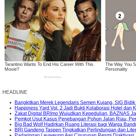
HEADLINE
Bangkitkan Merek Legendaris Semen Kujang, SIG Bidik
Happiness Yard Vol. 2 Jadi Bukti Kolaborasi Hotel dan
Zakat Digital BRImo Wujudkan Kepedulian, BAZNAS Ja
Pemkot Usut Kasus Penebangan Pohon Jalan Riau, Peri
Big Bad Wolf Hadirkan Ruang Literasi bagi Warga Ban
BRI Gandeng Taspen Tingkatkan Perlindungan dan Lite
Padaringan Leuweung Awi Cisurupan Resmi Diaktivasi