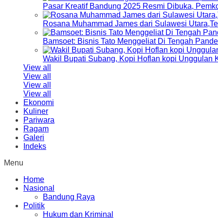
Pasar Kreatif Bandung 2025 Resmi Dibuka, Pemk
Rosana Muhammad James dari Sulawesi Utara,Terp
Bamsoet: Bisnis Tato Menggeliat Di Tengah Pand
Wakil Bupati Subang, Kopi Hoflan kopi Unggulan
View all
View all
View all
View all
Ekonomi
Kuliner
Pariwara
Ragam
Galeri
Indeks
Menu
Home
Nasional
Bandung Raya
Politik
Hukum dan Kriminal