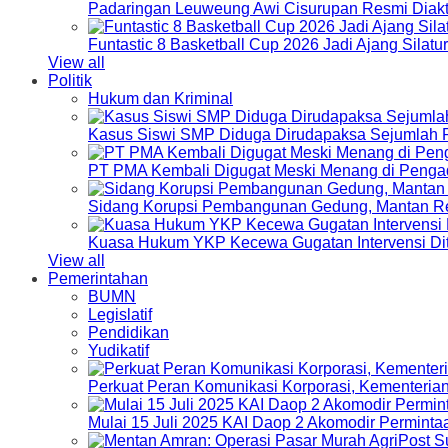
Padaringan Leuweung Awi Cisurupan Resmi Diakt
Funtastic 8 Basketball Cup 2026 Jadi Ajang Silat
View all
Politik
Hukum dan Kriminal
Kasus Siswi SMP Diduga Dirudapaksa Sejumlah P
PT PMA Kembali Digugat Meski Menang di Pengad
Sidang Korupsi Pembangunan Gedung, Mantan Re
Kuasa Hukum YKP Kecewa Gugatan Intervensi Di
View all
Pemerintahan
BUMN
Legislatif
Pendidikan
Yudikatif
Perkuat Peran Komunikasi Korporasi, Kementeri
Mulai 15 Juli 2025 KAI Daop 2 Akomodir Perminta