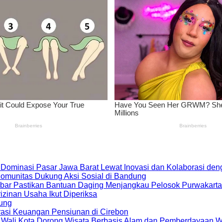
 Dominasi Pasar Jawa Barat Lewat Inovasi dan Kolaborasi d
 Komunitas Dukung Aksi Sosial di Bandung
bar Pastikan Bantuan Daging Menjangkau Pelosok Purwakarta
zinan Usaha Ikut Diperiksa
dung
rasi Keuangan Pensiunan di Cirebon
, Wali Kota Dorong Wisata Berbasis Alam dan Pemberdayaan 