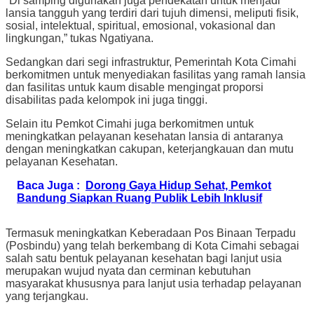
“Di samping digunakan juga pendekatan untuk menjadi
lansia tangguh yang terdiri dari tujuh dimensi, meliputi fisik,
sosial, intelektual, spiritual, emosional, vokasional dan
lingkungan,” tukas Ngatiyana.
Sedangkan dari segi infrastruktur, Pemerintah Kota Cimahi
berkomitmen untuk menyediakan fasilitas yang ramah lansia
dan fasilitas untuk kaum disable mengingat proporsi
disabilitas pada kelompok ini juga tinggi.
Selain itu Pemkot Cimahi juga berkomitmen untuk
meningkatkan pelayanan kesehatan lansia di antaranya
dengan meningkatkan cakupan, keterjangkauan dan mutu
pelayanan Kesehatan.
Baca Juga :
Dorong Gaya Hidup Sehat, Pemkot
Bandung Siapkan Ruang Publik Lebih Inklusif
Termasuk meningkatkan Keberadaan Pos Binaan Terpadu
(Posbindu) yang telah berkembang di Kota Cimahi sebagai
salah satu bentuk pelayanan kesehatan bagi lanjut usia
merupakan wujud nyata dan cerminan kebutuhan
masyarakat khususnya para lanjut usia terhadap pelayanan
yang terjangkau.