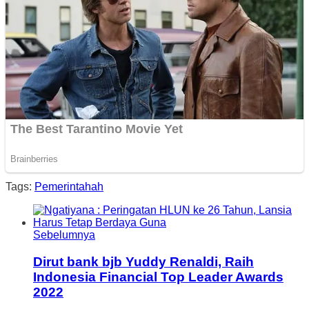
Tags:
Pemerintahah
Sebelumnya
Dirut bank bjb Yuddy Renaldi, Raih
Indonesia Financial Top Leader Awards
2022