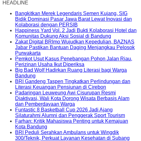
HEADLINE
Bangkitkan Merek Legendaris Semen Kujang, SIG
Bidik Dominasi Pasar Jawa Barat Lewat Inovasi dan
Kolaborasi dengan PERSIB
Happiness Yard Vol. 2 Jadi Bukti Kolaborasi Hotel dan
Komunitas Dukung Aksi Sosial di Bandung
Zakat Digital BRImo Wujudkan Kepedulian, BAZNAS
Jabar Pastikan Bantuan Daging Menjangkau Pelosok
Purwakarta
Pemkot Usut Kasus Penebangan Pohon Jalan Riau,
Perizinan Usaha Ikut Diperiksa
Big Bad Wolf Hadirkan Ruang Literasi bagi Warga
Bandung
BRI Gandeng Taspen Tingkatkan Perlindungan dan
Literasi Keuangan Pensiunan di Cirebon
Padaringan Leuweung Awi Cisurupan Resmi
Diaktivasi, Wali Kota Dorong Wisata Berbasis Alam
dan Pemberdayaan Warga
Funtastic 8 Basketball Cup 2026 Jadi Ajang
Silaturahmi Alumni dan Penggerak Sport Tourism
Farhan: Kritik Mahasiswa Penting untuk Kemajuan
Kota Bandung
BRI Peduli Serahkan Ambulans untuk Wingdik
300/Teknik, Perkuat Layanan Kesehatan di Subang