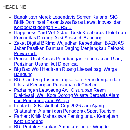
HEADLINE
Bangkitkan Merek Legendaris Semen Kujang, SIG
Bidik Dominasi Pasar Jawa Barat Lewat Inovasi dan
Kolaborasi dengan PERSIB
Happiness Yard Vol. 2 Jadi Bukti Kolaborasi Hotel dan
Komunitas Dukung Aksi Sosial di Bandung
Zakat Digital BRImo Wujudkan Kepedulian, BAZNAS
Jabar Pastikan Bantuan Daging Menjangkau Pelosok
Purwakarta
Pemkot Usut Kasus Penebangan Pohon Jalan Riau,
Perizinan Usaha Ikut Diperiksa
Big Bad Wolf Hadirkan Ruang Literasi bagi Warga
Bandung
BRI Gandeng Taspen Tingkatkan Perlindungan dan
Literasi Keuangan Pensiunan di Cirebon
Padaringan Leuweung Awi Cisurupan Resmi
Diaktivasi, Wali Kota Dorong Wisata Berbasis Alam
dan Pemberdayaan Warga
Funtastic 8 Basketball Cup 2026 Jadi Ajang
Silaturahmi Alumni dan Penggerak Sport Tourism
Farhan: Kritik Mahasiswa Penting untuk Kemajuan
Kota Bandung
BRI Peduli Serahkan Ambulans untuk Wingdik