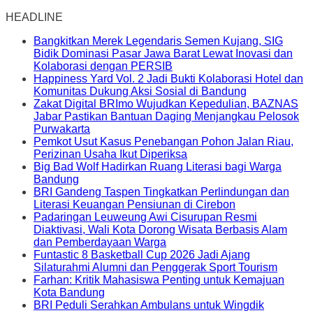
HEADLINE
Bangkitkan Merek Legendaris Semen Kujang, SIG
Bidik Dominasi Pasar Jawa Barat Lewat Inovasi dan
Kolaborasi dengan PERSIB
Happiness Yard Vol. 2 Jadi Bukti Kolaborasi Hotel dan
Komunitas Dukung Aksi Sosial di Bandung
Zakat Digital BRImo Wujudkan Kepedulian, BAZNAS
Jabar Pastikan Bantuan Daging Menjangkau Pelosok
Purwakarta
Pemkot Usut Kasus Penebangan Pohon Jalan Riau,
Perizinan Usaha Ikut Diperiksa
Big Bad Wolf Hadirkan Ruang Literasi bagi Warga
Bandung
BRI Gandeng Taspen Tingkatkan Perlindungan dan
Literasi Keuangan Pensiunan di Cirebon
Padaringan Leuweung Awi Cisurupan Resmi
Diaktivasi, Wali Kota Dorong Wisata Berbasis Alam
dan Pemberdayaan Warga
Funtastic 8 Basketball Cup 2026 Jadi Ajang
Silaturahmi Alumni dan Penggerak Sport Tourism
Farhan: Kritik Mahasiswa Penting untuk Kemajuan
Kota Bandung
BRI Peduli Serahkan Ambulans untuk Wingdik