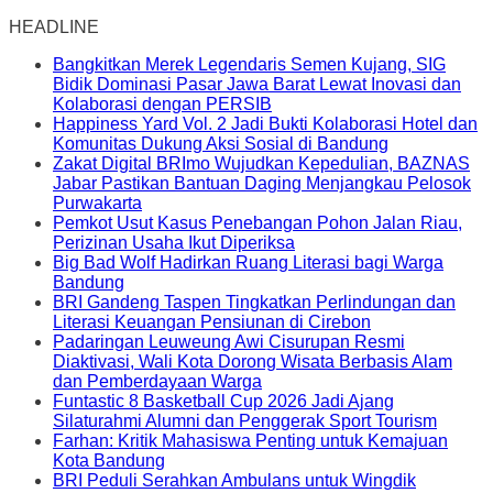
HEADLINE
Bangkitkan Merek Legendaris Semen Kujang, SIG
Bidik Dominasi Pasar Jawa Barat Lewat Inovasi dan
Kolaborasi dengan PERSIB
Happiness Yard Vol. 2 Jadi Bukti Kolaborasi Hotel dan
Komunitas Dukung Aksi Sosial di Bandung
Zakat Digital BRImo Wujudkan Kepedulian, BAZNAS
Jabar Pastikan Bantuan Daging Menjangkau Pelosok
Purwakarta
Pemkot Usut Kasus Penebangan Pohon Jalan Riau,
Perizinan Usaha Ikut Diperiksa
Big Bad Wolf Hadirkan Ruang Literasi bagi Warga
Bandung
BRI Gandeng Taspen Tingkatkan Perlindungan dan
Literasi Keuangan Pensiunan di Cirebon
Padaringan Leuweung Awi Cisurupan Resmi
Diaktivasi, Wali Kota Dorong Wisata Berbasis Alam
dan Pemberdayaan Warga
Funtastic 8 Basketball Cup 2026 Jadi Ajang
Silaturahmi Alumni dan Penggerak Sport Tourism
Farhan: Kritik Mahasiswa Penting untuk Kemajuan
Kota Bandung
BRI Peduli Serahkan Ambulans untuk Wingdik