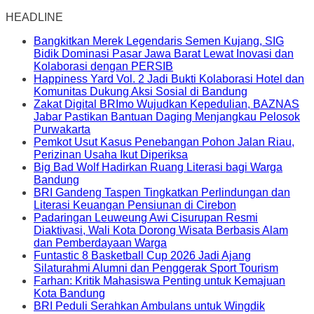
HEADLINE
Bangkitkan Merek Legendaris Semen Kujang, SIG
Bidik Dominasi Pasar Jawa Barat Lewat Inovasi dan
Kolaborasi dengan PERSIB
Happiness Yard Vol. 2 Jadi Bukti Kolaborasi Hotel dan
Komunitas Dukung Aksi Sosial di Bandung
Zakat Digital BRImo Wujudkan Kepedulian, BAZNAS
Jabar Pastikan Bantuan Daging Menjangkau Pelosok
Purwakarta
Pemkot Usut Kasus Penebangan Pohon Jalan Riau,
Perizinan Usaha Ikut Diperiksa
Big Bad Wolf Hadirkan Ruang Literasi bagi Warga
Bandung
BRI Gandeng Taspen Tingkatkan Perlindungan dan
Literasi Keuangan Pensiunan di Cirebon
Padaringan Leuweung Awi Cisurupan Resmi
Diaktivasi, Wali Kota Dorong Wisata Berbasis Alam
dan Pemberdayaan Warga
Funtastic 8 Basketball Cup 2026 Jadi Ajang
Silaturahmi Alumni dan Penggerak Sport Tourism
Farhan: Kritik Mahasiswa Penting untuk Kemajuan
Kota Bandung
BRI Peduli Serahkan Ambulans untuk Wingdik