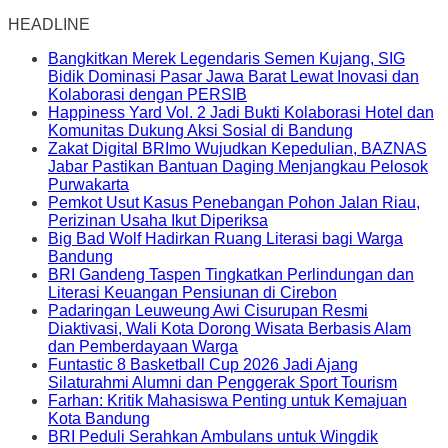
HEADLINE
Bangkitkan Merek Legendaris Semen Kujang, SIG
Bidik Dominasi Pasar Jawa Barat Lewat Inovasi dan
Kolaborasi dengan PERSIB
Happiness Yard Vol. 2 Jadi Bukti Kolaborasi Hotel dan
Komunitas Dukung Aksi Sosial di Bandung
Zakat Digital BRImo Wujudkan Kepedulian, BAZNAS
Jabar Pastikan Bantuan Daging Menjangkau Pelosok
Purwakarta
Pemkot Usut Kasus Penebangan Pohon Jalan Riau,
Perizinan Usaha Ikut Diperiksa
Big Bad Wolf Hadirkan Ruang Literasi bagi Warga
Bandung
BRI Gandeng Taspen Tingkatkan Perlindungan dan
Literasi Keuangan Pensiunan di Cirebon
Padaringan Leuweung Awi Cisurupan Resmi
Diaktivasi, Wali Kota Dorong Wisata Berbasis Alam
dan Pemberdayaan Warga
Funtastic 8 Basketball Cup 2026 Jadi Ajang
Silaturahmi Alumni dan Penggerak Sport Tourism
Farhan: Kritik Mahasiswa Penting untuk Kemajuan
Kota Bandung
BRI Peduli Serahkan Ambulans untuk Wingdik