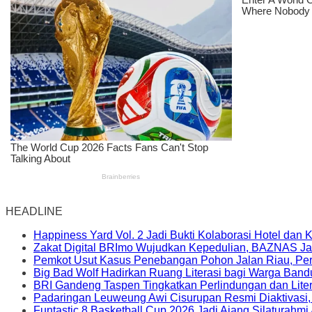
HEADLINE
Happiness Yard Vol. 2 Jadi Bukti Kolaborasi Hotel dan
Zakat Digital BRImo Wujudkan Kepedulian, BAZNAS Ja
Pemkot Usut Kasus Penebangan Pohon Jalan Riau, Peri
Big Bad Wolf Hadirkan Ruang Literasi bagi Warga Ban
BRI Gandeng Taspen Tingkatkan Perlindungan dan Lite
Padaringan Leuweung Awi Cisurupan Resmi Diaktivasi
Funtastic 8 Basketball Cup 2026 Jadi Ajang Silaturahm