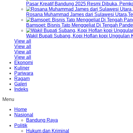
Pasar Kreatif Bandung 2025 Resmi Dibuka, Pemk
Rosana Muhammad James dari Sulawesi Utara,Terp
Bamsoet: Bisnis Tato Menggeliat Di Tengah Pand
Wakil Bupati Subang, Kopi Hoflan kopi Unggulan
View all
View all
View all
View all
Ekonomi
Kuliner
Pariwara
Ragam
Galeri
Indeks
Menu
Home
Nasional
Bandung Raya
Politik
Hukum dan Kriminal