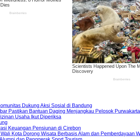
 Komunitas Dukung Aksi Sosial di Bandung
bar Pastikan Bantuan Daging Menjangkau Pelosok Purwakarta
zinan Usaha Ikut Diperiksa
dung
rasi Keuangan Pensiunan di Cirebon
, Wali Kota Dorong Wisata Berbasis Alam dan Pemberdayaan 
i Alumni dan Penggerak Sport Tourism