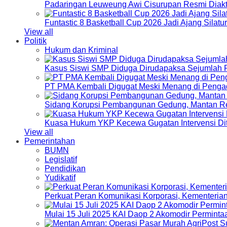
Padaringan Leuweung Awi Cisurupan Resmi Diakt
Funtastic 8 Basketball Cup 2026 Jadi Ajang Silat
View all
Politik
Hukum dan Kriminal
Kasus Siswi SMP Diduga Dirudapaksa Sejumlah P
PT PMA Kembali Digugat Meski Menang di Pengad
Sidang Korupsi Pembangunan Gedung, Mantan Re
Kuasa Hukum YKP Kecewa Gugatan Intervensi Di
View all
Pemerintahan
BUMN
Legislatif
Pendidikan
Yudikatif
Perkuat Peran Komunikasi Korporasi, Kementeri
Mulai 15 Juli 2025 KAI Daop 2 Akomodir Perminta