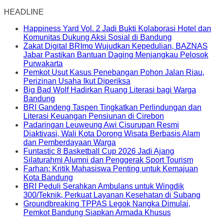
HEADLINE
Happiness Yard Vol. 2 Jadi Bukti Kolaborasi Hotel dan
Komunitas Dukung Aksi Sosial di Bandung
Zakat Digital BRImo Wujudkan Kepedulian, BAZNAS
Jabar Pastikan Bantuan Daging Menjangkau Pelosok
Purwakarta
Pemkot Usut Kasus Penebangan Pohon Jalan Riau,
Perizinan Usaha Ikut Diperiksa
Big Bad Wolf Hadirkan Ruang Literasi bagi Warga
Bandung
BRI Gandeng Taspen Tingkatkan Perlindungan dan
Literasi Keuangan Pensiunan di Cirebon
Padaringan Leuweung Awi Cisurupan Resmi
Diaktivasi, Wali Kota Dorong Wisata Berbasis Alam
dan Pemberdayaan Warga
Funtastic 8 Basketball Cup 2026 Jadi Ajang
Silaturahmi Alumni dan Penggerak Sport Tourism
Farhan: Kritik Mahasiswa Penting untuk Kemajuan
Kota Bandung
BRI Peduli Serahkan Ambulans untuk Wingdik
300/Teknik, Perkuat Layanan Kesehatan di Subang
Groundbreaking TPPAS Legok Nangka Dimulai,
Pemkot Bandung Siapkan Armada Khusus