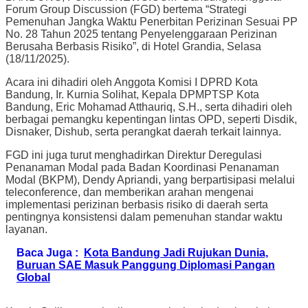
Forum Group Discussion (FGD) bertema “Strategi
Pemenuhan Jangka Waktu Penerbitan Perizinan Sesuai PP
No. 28 Tahun 2025 tentang Penyelenggaraan Perizinan
Berusaha Berbasis Risiko”, di Hotel Grandia, Selasa
(18/11/2025).
Acara ini dihadiri oleh Anggota Komisi I DPRD Kota
Bandung, Ir. Kurnia Solihat, Kepala DPMPTSP Kota
Bandung, Eric Mohamad Atthauriq, S.H., serta dihadiri oleh
berbagai pemangku kepentingan lintas OPD, seperti Disdik,
Disnaker, Dishub, serta perangkat daerah terkait lainnya.
FGD ini juga turut menghadirkan Direktur Deregulasi
Penanaman Modal pada Badan Koordinasi Penanaman
Modal (BKPM), Dendy Apriandi, yang berpartisipasi melalui
teleconference, dan memberikan arahan mengenai
implementasi perizinan berbasis risiko di daerah serta
pentingnya konsistensi dalam pemenuhan standar waktu
layanan.
Baca Juga :
Kota Bandung Jadi Rujukan Dunia,
Buruan SAE Masuk Panggung Diplomasi Pangan
Global