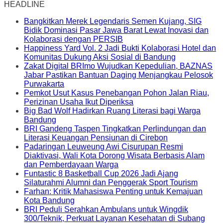
HEADLINE
Bangkitkan Merek Legendaris Semen Kujang, SIG
Bidik Dominasi Pasar Jawa Barat Lewat Inovasi dan
Kolaborasi dengan PERSIB
Happiness Yard Vol. 2 Jadi Bukti Kolaborasi Hotel dan
Komunitas Dukung Aksi Sosial di Bandung
Zakat Digital BRImo Wujudkan Kepedulian, BAZNAS
Jabar Pastikan Bantuan Daging Menjangkau Pelosok
Purwakarta
Pemkot Usut Kasus Penebangan Pohon Jalan Riau,
Perizinan Usaha Ikut Diperiksa
Big Bad Wolf Hadirkan Ruang Literasi bagi Warga
Bandung
BRI Gandeng Taspen Tingkatkan Perlindungan dan
Literasi Keuangan Pensiunan di Cirebon
Padaringan Leuweung Awi Cisurupan Resmi
Diaktivasi, Wali Kota Dorong Wisata Berbasis Alam
dan Pemberdayaan Warga
Funtastic 8 Basketball Cup 2026 Jadi Ajang
Silaturahmi Alumni dan Penggerak Sport Tourism
Farhan: Kritik Mahasiswa Penting untuk Kemajuan
Kota Bandung
BRI Peduli Serahkan Ambulans untuk Wingdik
300/Teknik, Perkuat Layanan Kesehatan di Subang