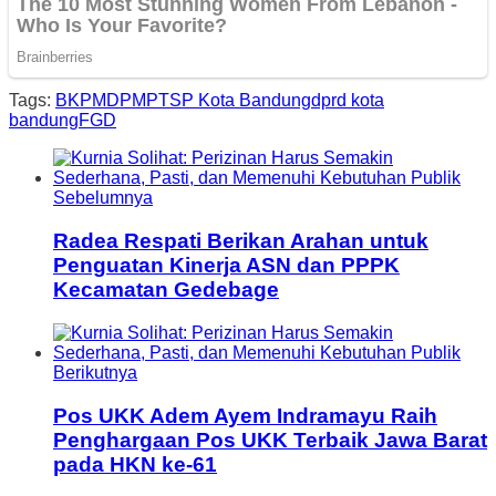
Tags:
BKPM
DPMPTSP Kota Bandung
dprd kota
bandung
FGD
Sebelumnya
Radea Respati Berikan Arahan untuk
Penguatan Kinerja ASN dan PPPK
Kecamatan Gedebage
Berikutnya
Pos UKK Adem Ayem Indramayu Raih
Penghargaan Pos UKK Terbaik Jawa Barat
pada HKN ke-61