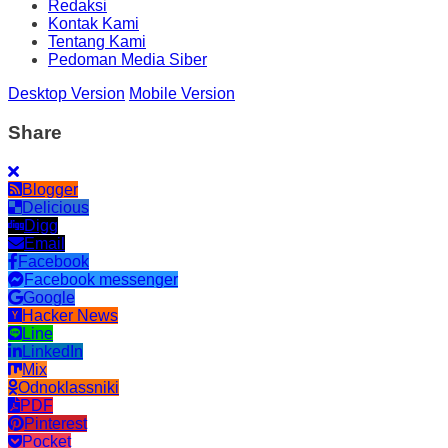
Redaksi
Kontak Kami
Tentang Kami
Pedoman Media Siber
Desktop Version
Mobile Version
Share
Blogger
Delicious
Digg
Email
Facebook
Facebook messenger
Google
Hacker News
Line
LinkedIn
Mix
Odnoklassniki
PDF
Pinterest
Pocket