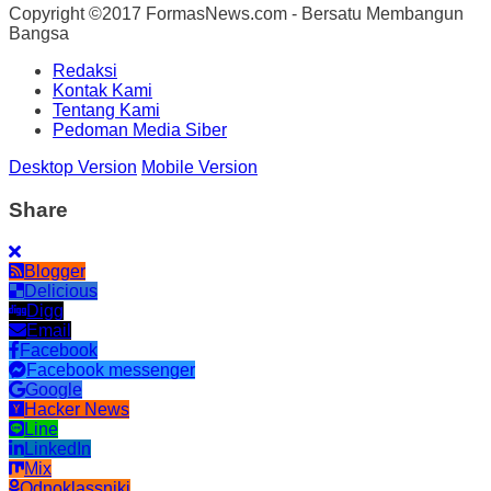
Copyright ©2017 FormasNews.com - Bersatu Membangun
Bangsa
Redaksi
Kontak Kami
Tentang Kami
Pedoman Media Siber
Desktop Version
Mobile Version
Share
Blogger
Delicious
Digg
Email
Facebook
Facebook messenger
Google
Hacker News
Line
LinkedIn
Mix
Odnoklassniki