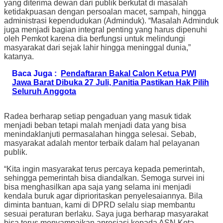
yang diterima dewan dari publik berkutat di masalah
ketidakpuasan dengan persoalan macet, sampah, hingga
administrasi kependudukan (Adminduk). “Masalah Adminduk
juga menjadi bagian integral penting yang harus dipenuhi
oleh Pemkot karena dia berfungsi untuk melindungi
masyarakat dari sejak lahir hingga meninggal dunia,”
katanya.
Baca Juga :
Pendaftaran Bakal Calon Ketua PWI
Jawa Barat Dibuka 27 Juli, Panitia Pastikan Hak Pilih
Seluruh Anggota
Radea berharap setiap pengaduan yang masuk tidak
menjadi beban tetapi malah menjadi data yang bisa
menindaklanjuti permasalahan hingga selesai. Sebab,
masyarakat adalah mentor terbaik dalam hal pelayanan
publik.
“Kita ingin masyarakat terus percaya kepada pemerintah,
sehingga pemerintah bisa diandalkan. Semoga survei ini
bisa menghasilkan apa saja yang selama ini menjadi
kendala buruk agar diprioritaskan penyelesaiannya. Bila
diminta bantuan, kami di DPRD selalu siap membantu
sesuai peraturan berlaku. Saya juga berharap masyarakat
bisa terus menyampaikan apresiasi kepada ASN Kota