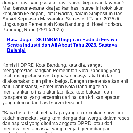
dengan hasil yang sesuai hasil survei kepuasan layanan?
Mari bersama-sama kita jadikan hasil survei ini tolok ukur
kebijakan ke depan,” tutur Radea, dalam Simposium Hasil
Survei Kepuasan Masyarakat Semester I Tahun 2025 di
Lingkungan Pemerintah Kota Bandung, di Hotel Horison,
Bandung, Rabu (29/10/2025).
Baca Juga :
38 UMKM Unggulan Hadir di Festival
Sentra Industri dan All About Tahu 2026, Saatnya
Belanja!
Komisi I DPRD Kota Bandung, kata dia, sangat
mengapresiasi langkah Pemerintah Kota Bandung yang
telah menggelar survei kepuasan masyarakat ini dan
dilaksanakan oleh pihak ketiga. Dengan memanfaatkan ahli
dari luar instansi, Pemerintah Kota Bandung telah
menjalankan prinsip akuntabilitas, keterbukaan, dan
transparansi yang tercermin dari hal dan kritikan apapun
yang ditemui dari hasil survei tersebut.
“Saya betul-betul melihat apa yang dicerminkan survei ini
sudah mendekati yang kami dengar dari warga, dalam reses
dan aspirasi yang diterima anggota DPRD, atau dari
medoss, media massa, yang menjadi pertimbangan