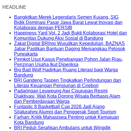
HEADLINE
Bangkitkan Merek Legendaris Semen Kujang, SIG
Bidik Dominasi Pasar Jawa Barat Lewat Inovasi dan
Kolaborasi dengan PERSIB
Happiness Yard Vol. 2 Jadi Bukti Kolaborasi Hotel dan
Komunitas Dukung Aksi Sosial di Bandung
Zakat Digital BRImo Wujudkan Kepedulian, BAZNAS
Jabar Pastikan Bantuan Daging Menjangkau Pelosok
Purwakarta
Pemkot Usut Kasus Penebangan Pohon Jalan Riau,
Perizinan Usaha Ikut Diperiksa
Big Bad Wolf Hadirkan Ruang Literasi bagi Warga
Bandung
BRI Gandeng Taspen Tingkatkan Perlindungan dan
Literasi Keuangan Pensiunan di Cirebon
Padaringan Leuweung Awi Cisurupan Resmi
Diaktivasi, Wali Kota Dorong Wisata Berbasis Alam
dan Pemberdayaan Warga
Funtastic 8 Basketball Cup 2026 Jadi Ajang
Silaturahmi Alumni dan Penggerak Sport Tourism
Farhan: Kritik Mahasiswa Penting untuk Kemajuan
Kota Bandung
BRI Peduli Serahkan Ambulans untuk Wingdik