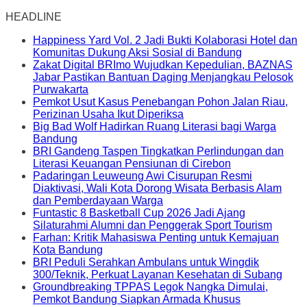
HEADLINE
Happiness Yard Vol. 2 Jadi Bukti Kolaborasi Hotel dan
Komunitas Dukung Aksi Sosial di Bandung
Zakat Digital BRImo Wujudkan Kepedulian, BAZNAS
Jabar Pastikan Bantuan Daging Menjangkau Pelosok
Purwakarta
Pemkot Usut Kasus Penebangan Pohon Jalan Riau,
Perizinan Usaha Ikut Diperiksa
Big Bad Wolf Hadirkan Ruang Literasi bagi Warga
Bandung
BRI Gandeng Taspen Tingkatkan Perlindungan dan
Literasi Keuangan Pensiunan di Cirebon
Padaringan Leuweung Awi Cisurupan Resmi
Diaktivasi, Wali Kota Dorong Wisata Berbasis Alam
dan Pemberdayaan Warga
Funtastic 8 Basketball Cup 2026 Jadi Ajang
Silaturahmi Alumni dan Penggerak Sport Tourism
Farhan: Kritik Mahasiswa Penting untuk Kemajuan
Kota Bandung
BRI Peduli Serahkan Ambulans untuk Wingdik
300/Teknik, Perkuat Layanan Kesehatan di Subang
Groundbreaking TPPAS Legok Nangka Dimulai,
Pemkot Bandung Siapkan Armada Khusus