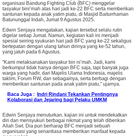
organisasi Bandung Fighting Club (BFC) menggelar
tasyakur bini’mah atas hari jadi ke-22 BFC serta memberikan
santunan kepada anak yatim piatu, di Masjid Baiturrhaman
Batununggal Indah, Jumat 9 Agustus 2025.
Edwin Senjaya mengatakan, kajian tersebut selalu rutin
digelar setiap Jumat. Namun, kegiatan kali ini menjadi
spesial seiring syukuran hari jadi BFC yang ke-22 sekaligus
bertepatan dengan ulang tahun dirinya yang ke-52 tahun,
yang jatuh pada 6 Agustus.
“Kami melaksanakan tasyakur bin ni’mah. Jadi, kami
berkumpul tidak hanya dengan BFC saja, tapi banyak juga
warga yang hadir, dari Majelis Ulama Indonesia, majelis
taklim, Forum RW, dan sebagainya, serta berbagi dengan
memberikan santunan pada anak yatim piatu,” ujarnya.
Baca Juga :
Indri Rindani Tekankan Pentingnya
Kolaborasi dan Jejaring bagi Pelaku UMKM
Edwin Senjaya menuturkan, kajian ini untuk mendekatkan
diri dan mensyukuri berbagai nikmat yang telah diberikan
Allah Swt. Dia pun berharap BFC menjadi sebuah
organisasi yang senantiasa memberikan manfaat kepada