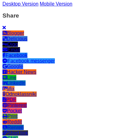
Desktop Version
Mobile Version
Share
Blogger
Delicious
Digg
Email
Facebook
Facebook messenger
Google
Hacker News
Line
LinkedIn
Mix
Odnoklassniki
PDF
Pinterest
Pocket
Print
Reddit
Renren
Short link