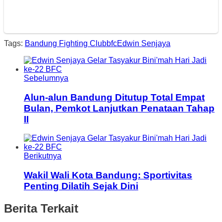
Tags:
Bandung Fighting Club
bfc
Edwin Senjaya
Sebelumnya
Alun-alun Bandung Ditutup Total Empat
Bulan, Pemkot Lanjutkan Penataan Tahap
II
Berikutnya
Wakil Wali Kota Bandung: Sportivitas
Penting Dilatih Sejak Dini
Berita Terkait