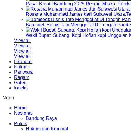
Pasar Kreatif Bandung 2025 Resmi Dibuka, Pemk
Rosana Muhammad James dari Sulawesi Utara,Terp
Bamsoet: Bisnis Tato Menggeliat Di Tengah Pand
Wakil Bupati Subang, Kopi Hoflan kopi Unggulan
View all
View all
View all
View all
Ekonomi
Kuliner
Pariwara
Ragam
Galeri
Indeks
Menu
Home
Nasional
Bandung Raya
Politik
Hukum dan Kriminal