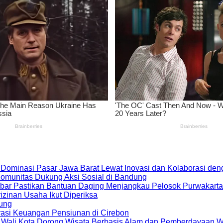
 Dominasi Pasar Jawa Barat Lewat Inovasi dan Kolaborasi d
 Komunitas Dukung Aksi Sosial di Bandung
bar Pastikan Bantuan Daging Menjangkau Pelosok Purwakarta
zinan Usaha Ikut Diperiksa
dung
rasi Keuangan Pensiunan di Cirebon
, Wali Kota Dorong Wisata Berbasis Alam dan Pemberdayaan 