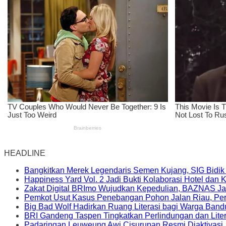
HEADLINE
Bangkitkan Merek Legendaris Semen Kujang, SIG Bidik
Happiness Yard Vol. 2 Jadi Bukti Kolaborasi Hotel dan
Zakat Digital BRImo Wujudkan Kepedulian, BAZNAS Ja
Pemkot Usut Kasus Penebangan Pohon Jalan Riau, Peri
Big Bad Wolf Hadirkan Ruang Literasi bagi Warga Ban
BRI Gandeng Taspen Tingkatkan Perlindungan dan Lite
Padaringan Leuweung Awi Cisurupan Resmi Diaktivasi