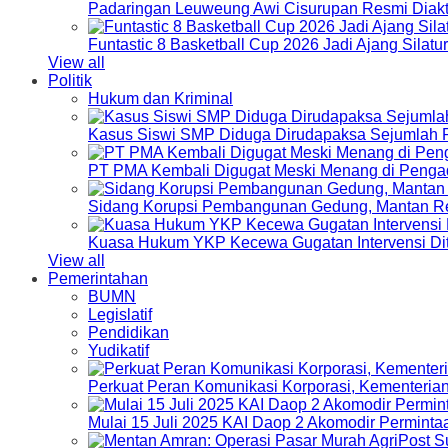
Padaringan Leuweung Awi Cisurupan Resmi Diakt
Funtastic 8 Basketball Cup 2026 Jadi Ajang Silat
View all
Politik
Hukum dan Kriminal
Kasus Siswi SMP Diduga Dirudapaksa Sejumlah P
PT PMA Kembali Digugat Meski Menang di Pengad
Sidang Korupsi Pembangunan Gedung, Mantan Re
Kuasa Hukum YKP Kecewa Gugatan Intervensi Di
View all
Pemerintahan
BUMN
Legislatif
Pendidikan
Yudikatif
Perkuat Peran Komunikasi Korporasi, Kementeri
Mulai 15 Juli 2025 KAI Daop 2 Akomodir Perminta