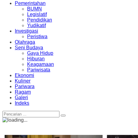
Pemerintahan
BUMN
Legislatif
Pendidikan
Yudikatif
Investigasi
Peristiwa
Olahraga
Seni Budaya
Gaya Hidup
Hiburan
Keagamaan
Pariwisata
Ekonomi
Kuliner
Pariwara
Ragam
Galeri
Indeks