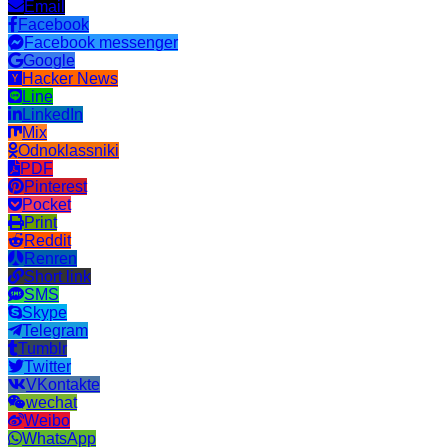
Email
Facebook
Facebook messenger
Google
Hacker News
Line
LinkedIn
Mix
Odnoklassniki
PDF
Pinterest
Pocket
Print
Reddit
Renren
Short link
SMS
Skype
Telegram
Tumblr
Twitter
VKontakte
wechat
Weibo
WhatsApp