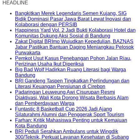
HEADLINE
Bangkitkan Merek Legendaris Semen Kujang, SIG
Bidik Dominasi Pasar Jawa Barat Lewat Inovasi dan
Kolaborasi dengan PERSIB
Happiness Yard Vol. 2 Jadi Bukti Kolaborasi Hotel dan
Komunitas Dukung Aksi Sosial di Bandung
Zakat Digital BRImo Wujudkan Kepedulian, BAZNAS
Jabar Pastikan Bantuan Daging Menjangkau Pelosok
Purwakarta
Pemkot Usut Kasus Penebangan Pohon Jalan Riau,
Perizinan Usaha Ikut Diperiksa
Big Bad Wolf Hadirkan Ruang Literasi bagi Warga
Bandung
BRI Gandeng Taspen Tingkatkan Perlindungan dan
Literasi Keuangan Pensiunan di Cirebon
Padaringan Leuweung Awi Cisurupan Resmi
Diaktivasi, Wali Kota Dorong Wisata Berbasis Alam
dan Pemberdayaan Warga
Funtastic 8 Basketball Cup 2026 Jadi Ajang
Silaturahmi Alumni dan Penggerak Sport Tourism
Farhan: Kritik Mahasiswa Penting untuk Kemajuan
Kota Bandung
BRI Peduli Serahkan Ambulans untuk Wingdik
300/Teknik, Perkuat Layanan Kesehatan di Subang