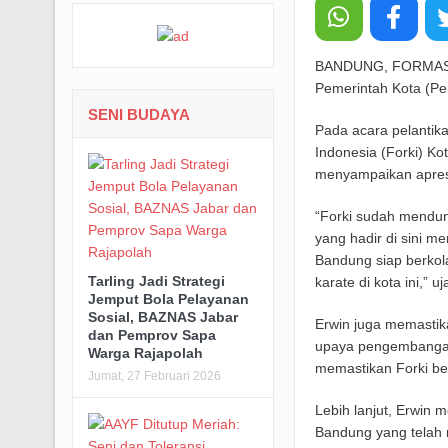
BANDUNG, FORMASNE
Pemerintah Kota (P
SENI BUDAYA
Pada acara pelantik
Indonesia (Forki) Ko
menyampaikan apresi
“Forki sudah mendun
yang hadir di sini me
Bandung siap berkol
Tarling Jadi Strategi
karate di kota ini,” u
Jemput Bola Pelayanan
Sosial, BAZNAS Jabar
Erwin juga memastik
dan Pemprov Sapa
upaya pengembangan 
Warga Rajapolah
memastikan Forki b
Jumat, 27 Februari 2026
Lebih lanjut, Erwin 
Bandung yang telah 