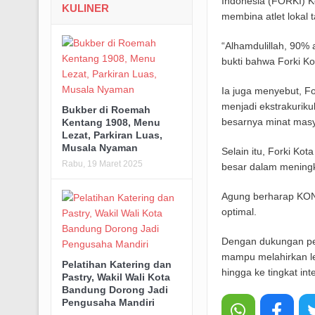
Indonesia (FORKI) K
KULINER
membina atlet lokal 
“Alhamdulillah, 90% 
bukti bahwa Forki K
Ia juga menyebut, Fo
menjadi ekstrakurik
Bukber di Roemah
besarnya minat masya
Kentang 1908, Menu
Lezat, Parkiran Luas,
Musala Nyaman
Selain itu, Forki Kot
Rabu, 19 Maret 2025
besar dalam meningka
Agung berharap KONI
optimal.
Dengan dukungan pe
mampu melahirkan le
Pelatihan Katering dan
hingga ke tingkat int
Pastry, Wakil Wali Kota
Bandung Dorong Jadi
Pengusaha Mandiri