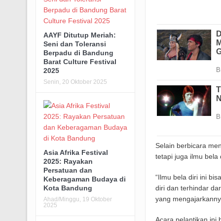
AAYF Ditutup Meriah:
Seni dan Toleransi
Berpadu di Bandung
Barat Culture Festival
2025
Senin, 20 Oktober 2025
Selain berbicara men
Asia Afrika Festival
tetapi juga ilmu bela
2025: Rayakan
Persatuan dan
“Ilmu bela diri ini 
Keberagaman Budaya di
diri dan terhindar da
Kota Bandung
yang mengajarkannya
Ahad/Minggu, 19 Oktober
2025
Acara pelantikan in