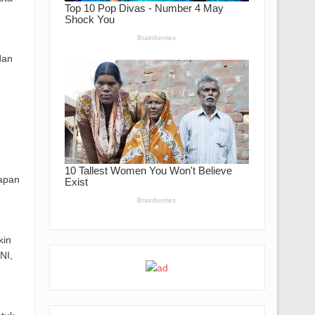
dan
rapan
kin
NI,