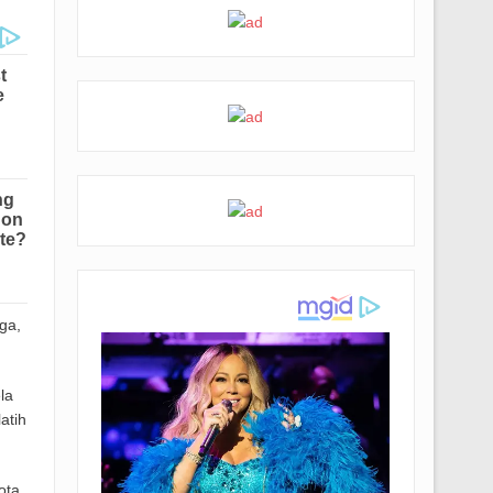
ga,
la
atih
ota