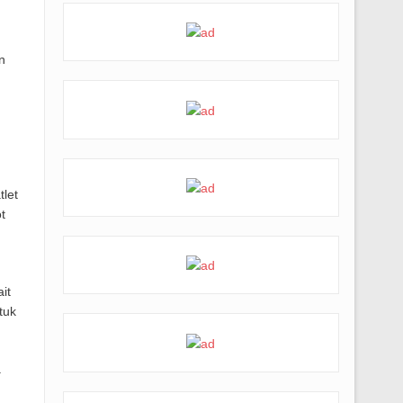
n
let
t
it
tuk
a