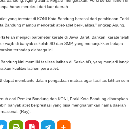
ota Bandung, Agung Satria Negara mengatakan, Forki berkomitmen un
tanpa harus merekrut dari luar daerah.
atlet yang tercatat di KONI Kota Bandung berasal dari pembinaan Forki.
ota Bandung mampu mencetak atlet-atlet berkualitas,” ungkap Agung.
rki telah menjadi barometer karate di Jawa Barat. Bahkan, karate tela
uler wajib di banyak sekolah SD dan SMP, yang menunjukkan betapa
rakat terhadap olahraga ini.
a Bandung kini memiliki fasilitas latihan di Sesko AD, yang menjadi lang
tkan kualitas latihan para atlet.
 dapat membantu dalam pengadaan matras agar fasilitas latihan sem
nuh dari Pemkot Bandung dan KONI, Forki Kota Bandung diharapkan
bih banyak atlet berprestasi yang bisa mengharumkan nama daerah
ernasional. (Ray).