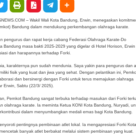
WS.COM – Wakil Wali Kota Bandung, Erwin, menegaskan komitme
emkot) Bandung dalam mendukung perkembangan olahraga karate.
an pengurus dan rapat kerja cabang Federasi Olahraga Karate-Do
ta Bandung masa bakti 2025-2029 yang digelar di Hotel Horison, Erwin
asi dan harapannya terhadap Forki.
ia, karakternya pun sudah mendunia. Saya yakin para pengurus dan at
miliki fisik yang kuat dan jiwa yang sehat. Dengan pelantikan ini, Pemko
aborasi dan bersinergi dengan Forki untuk terus memajukan olahraga
jar Erwin, Sabtu (22/3/ 2025).
an, Pemkot Bandung sangat terbuka terhadap masukan dari Forki terka
olahraga karate. Ia meminta Ketua KONI Kota Bandung, Nuryadi, un
erkontribusi dalam menyumbangkan medali emas bagi Kota Bandung.
menyoroti pentingnya pembinaan atlet lokal. Ia mengapresiasi Forki Kot
mencetak banyak atlet berbakat melalui sistem pembinaan yang kuat.