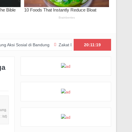
al di Bandung
Zakat Digital BRImo Wujudkan Kepedulian, BAZNAS
20:11:20
ga
dung.
 Ist)