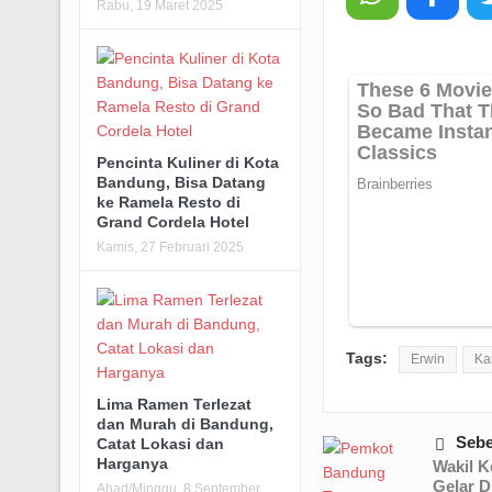
Rabu, 19 Maret 2025
Pencinta Kuliner di Kota
Bandung, Bisa Datang
ke Ramela Resto di
Grand Cordela Hotel
Kamis, 27 Februari 2025
Tags:
Erwin
Ka
Lima Ramen Terlezat
dan Murah di Bandung,
Seb
Catat Lokasi dan
Harganya
Wakil K
Gelar D
Ahad/Minggu, 8 September