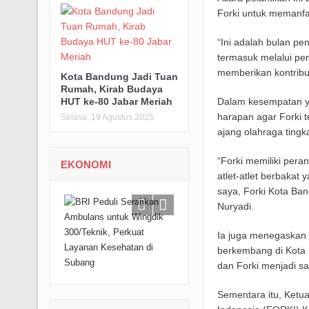
Forki untuk memanfa
“Ini adalah bulan pe
termasuk melalui p
memberikan kontribus
Kota Bandung Jadi Tuan
Rumah, Kirab Budaya
Dalam kesempatan y
HUT ke-80 Jabar Meriah
harapan agar Forki te
Selasa, 19 Agustus 2025
ajang olahraga tingka
“Forki memiliki pera
EKONOMI
atlet-atlet berbakat 
saya, Forki Kota Ban
Nuryadi.
Ia juga menegaskan 
berkembang di Kota 
dan Forki menjadi sa
Sementara itu, Ket