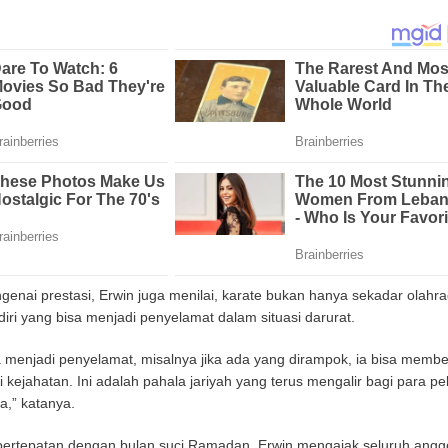
genai prestasi, Erwin juga menilai, karate bukan hanya sekadar olahra
 diri yang bisa menjadi penyelamat dalam situasi darurat.
bisa menjadi penyelamat, misalnya jika ada yang dirampok, ia bisa membe
ri kejahatan. Ini adalah pahala jariyah yang terus mengalir bagi para pel
,” katanya.
i bertepatan dengan bulan suci Ramadan. Erwin mengajak seluruh angg