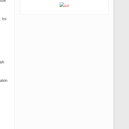
tuk
 Ini
h
kah
akin