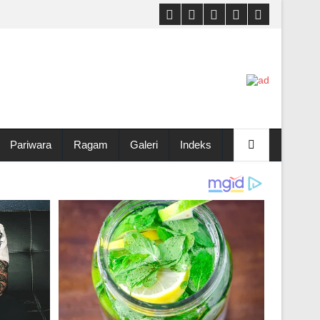
Pariwara
Ragam
Galeri
Indeks