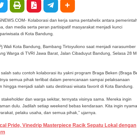
S.COM- Kolaborasi dan kerja sama pentahelix antara pemerintah
, dan media serta peran partisipatif masyarakat menjadi kunci
pariwisata di Kota Bandung.
 Pj Wali Kota Bandung, Bambang Tirtoyuliono saat menjadi narasumber
ncang Warga di TVRI Jawa Barat, Jalan Cibaduyut Bandung, Selasa 28 M
alah satu contoh kolaborasi itu yakni program Braga Beken (Braga B
nya semua pihak terlibat dalam perencanaan sampai pelaksanaan
hingga menjadi salah satu destinasi wisata favorit di Kota Bandung.
 stakeholder dan warga sekitar, ternyata visinya sama. Mereka ingin
man dulu. Jadilah setiap weekend bebas kendaraan. Kita ingin nyama
yarakat, pelaku usaha, dan semua pihak,” ujarnya.
cal Pride, Vinedrip Masterpiece Racik Sepatu Lokal dengan
rn