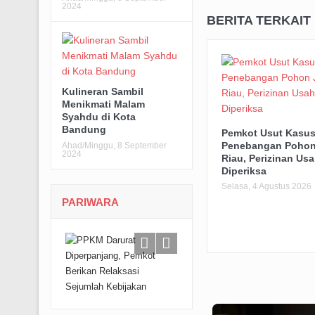
2024
BERITA TERKAIT
Kulineran Sambil
Menikmati Malam
Syahdu di Kota
Bandung
Pemkot Usut Kasu
Penebangan Pohon
Ahad/Minggu, 8 September
2024
Riau, Perizinan Usa
Diperiksa
Selasa, 4 Agustus 2026
PARIWARA