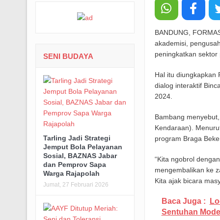
BANDUNG, FORMASNEW
akademisi, pengusaha
peningkatkan sektor 
SENI BUDAYA
Hal itu diungkapkan
dialog interaktif Bi
2024.
Bambang menyebut, s
Kendaraan). Menurut
Tarling Jadi Strategi
program Braga Beken 
Jemput Bola Pelayanan
Sosial, BAZNAS Jabar
“Kita ngobrol dengan
dan Pemprov Sapa
mengembalikan ke za
Warga Rajapolah
Kita ajak bicara mas
Jumat, 27 Februari 2026
Baca Juga :
Lo
Sentuhan Mode