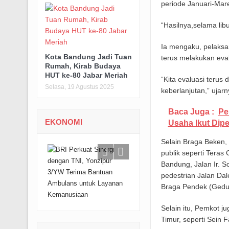
periode Januari-Mar
“Hasilnya,selama lib
Ia mengaku, pelaks
Kota Bandung Jadi Tuan
terus melakukan eva
Rumah, Kirab Budaya
HUT ke-80 Jabar Meriah
“Kita evaluasi terus
Selasa, 19 Agustus 2025
keberlanjutan,” ujarn
Baca Juga :
Pe
EKONOMI
Usaha Ikut Dipe
Selain Braga Beken,
publik seperti Tera
Bandung, Jalan Ir. 
pedestrian Jalan Da
Braga Pendek (Gedun
Selain itu, Pemkot j
Timur, seperti Sein 