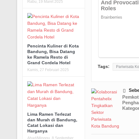
Rabu, 19 Maret 2025
Pencinta Kuliner di Kota
Bandung, Bisa Datang
ke Ramela Resto di
Grand Cordela Hotel
Tags:
Pariwisata K
Kamis, 27 Februari 2025
Seb
Pemkot
Pengha
Kategor
Lima Ramen Terlezat
dan Murah di Bandung,
Catat Lokasi dan
Harganya
Ahad/Minggu, 8 September