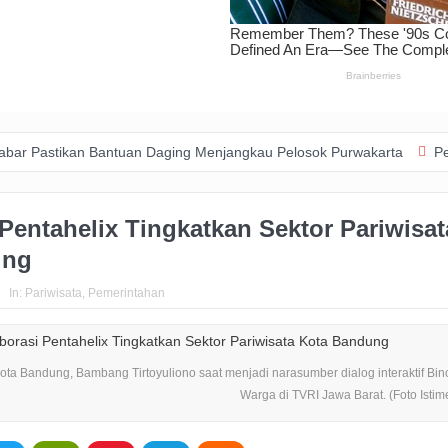
n Bantuan Daging Menjangkau Pelosok Purwakarta
Pemkot Usut Ka
Pentahelix Tingkatkan Sektor Pariwisat
ung
In:
Pariwisata
,
Pemerintahan
Kota Bandung, Bambang Tirtoyuliono saat menjadi narasumber dialog interaktif Bi
Warga di TVRI Jawa Barat. (Foto Isti