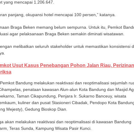
et yang mencapai 1.206.647.
uran panjang, okupansi hotel mencapai 100 persen,” katanya.
anaan Braga Beken memang belum sempurna. Untuk itu, Pemkot Band
luasi agar pelaksanaan Braga Beken semakin diminati wisatawan.
 dengan melibatkan seluruh stakeholder untuk memastikan konsistensi 
ya.
mkot Usut Kasus Penebangan Pohon Jalan Riau, Perizina
riksa
 Pemkot Bandung melakukan reaktivasi dan reoptimalisasi sejumlah ru
s Cihampelas, penataan kawasan Alun-alun Kota Bandung dan Masjid A
Soekarno, Taman Cikapundung, Penjara Ir. Sukarno Banceuy, wisata
lemkaum, kuliner dan pusat Stasioneri Cibadak, Pendopo Kota Bandung
g Mejesty), Gedung Bioskop Dian.
uga akan melakukan reaktivasi dan reoptimalisasi di kawasan Bandung
Farm, Teras Sunda, Kampung Wisata Pasir Kunci.