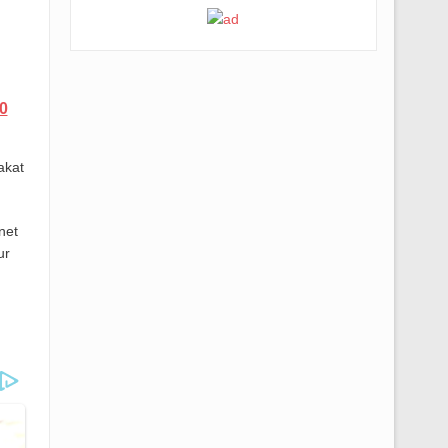
0
akat
net
ur