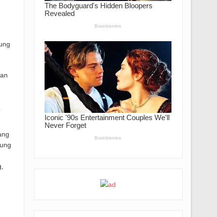
ung
dan
n
ang
gung
,