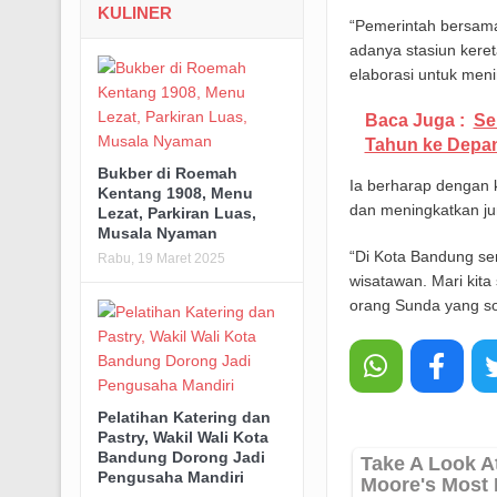
KULINER
“Pemerintah bersama
adanya stasiun keret
elaborasi untuk meni
Baca Juga :
Se
Tahun ke Depa
Bukber di Roemah
Ia berharap dengan 
Kentang 1908, Menu
dan meningkatkan ju
Lezat, Parkiran Luas,
Musala Nyaman
“Di Kota Bandung se
Rabu, 19 Maret 2025
wisatawan. Mari kit
orang Sunda yang s
Pelatihan Katering dan
Pastry, Wakil Wali Kota
Bandung Dorong Jadi
Pengusaha Mandiri