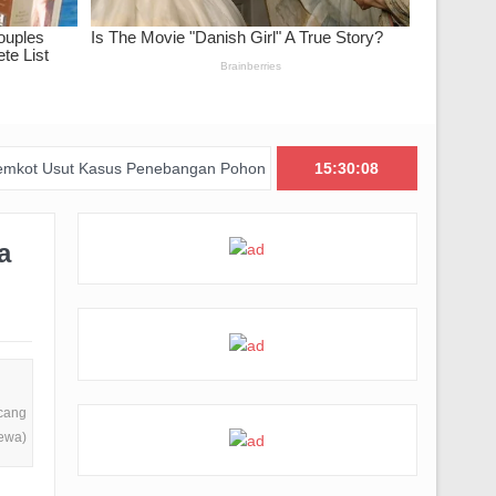
sus Penebangan Pohon Jalan Riau, Perizinan Usaha Ikut Diperiksa
15:30:09
a
ncang
mewa)