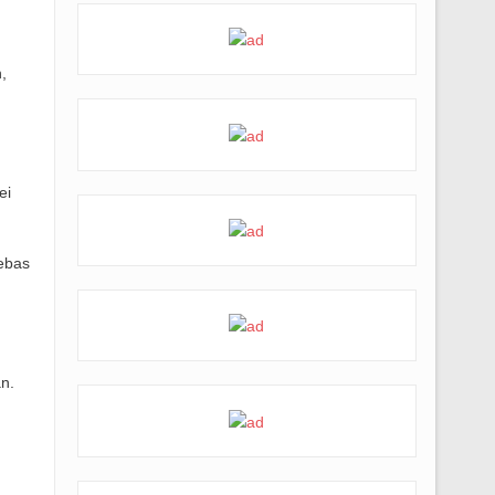
,
ei
ebas
n.