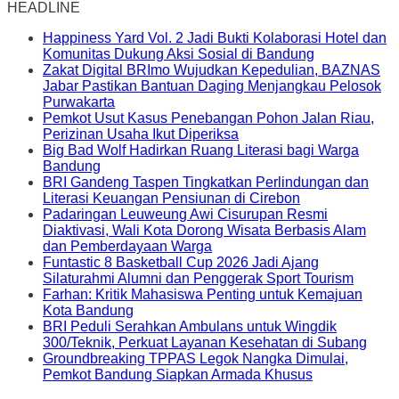
HEADLINE
Happiness Yard Vol. 2 Jadi Bukti Kolaborasi Hotel dan
Komunitas Dukung Aksi Sosial di Bandung
Zakat Digital BRImo Wujudkan Kepedulian, BAZNAS
Jabar Pastikan Bantuan Daging Menjangkau Pelosok
Purwakarta
Pemkot Usut Kasus Penebangan Pohon Jalan Riau,
Perizinan Usaha Ikut Diperiksa
Big Bad Wolf Hadirkan Ruang Literasi bagi Warga
Bandung
BRI Gandeng Taspen Tingkatkan Perlindungan dan
Literasi Keuangan Pensiunan di Cirebon
Padaringan Leuweung Awi Cisurupan Resmi
Diaktivasi, Wali Kota Dorong Wisata Berbasis Alam
dan Pemberdayaan Warga
Funtastic 8 Basketball Cup 2026 Jadi Ajang
Silaturahmi Alumni dan Penggerak Sport Tourism
Farhan: Kritik Mahasiswa Penting untuk Kemajuan
Kota Bandung
BRI Peduli Serahkan Ambulans untuk Wingdik
300/Teknik, Perkuat Layanan Kesehatan di Subang
Groundbreaking TPPAS Legok Nangka Dimulai,
Pemkot Bandung Siapkan Armada Khusus