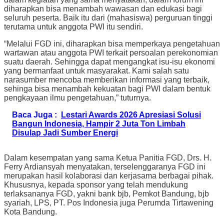
diharapkan bisa menambah wawasan dan edukasi bagi
seluruh peserta. Baik itu dari (mahasiswa) perguruan tinggi
terutama untuk anggota PWI itu sendiri.
“Melalui FGD ini, diharapkan bisa memperkaya pengetahuan
wartawan atau anggota PWI terkait persoalan perekonomian
suatu daerah. Sehingga dapat mengangkat isu-isu ekonomi
yang bermanfaat untuk masyarakat. Kami salah satu
narasumber mencoba memberikan informasi yang terbaik,
sehinga bisa menambah kekuatan bagi PWI dalam bentuk
pengkayaan ilmu pengetahuan,” tuturnya.
Baca Juga :
Lestari Awards 2026 Apresiasi Solusi
Bangun Indonesia, Hampir 2 Juta Ton Limbah
Disulap Jadi Sumber Energi
Dalam kesempatan yang sama Ketua Panitia FGD, Drs. H.
Ferry Ardiansyah menyatakan, terselenggaranya FGD ini
merupakan hasil kolaborasi dan kerjasama berbagai pihak.
Khususnya, kepada sponsor yang telah mendukung
terlaksananya FGD, yakni bank bjb, Pemkot Bandung, bjb
syariah, LPS, PT. Pos Indonesia juga Perumda Tirtawening
Kota Bandung.