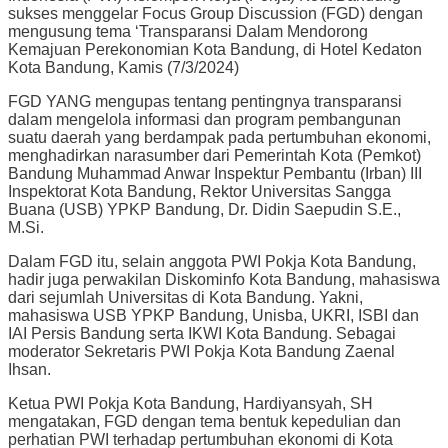
sukses menggelar Focus Group Discussion (FGD) dengan
mengusung tema ‘Transparansi Dalam Mendorong
Kemajuan Perekonomian Kota Bandung, di Hotel Kedaton
Kota Bandung, Kamis (7/3/2024)
FGD YANG mengupas tentang pentingnya transparansi
dalam mengelola informasi dan program pembangunan
suatu daerah yang berdampak pada pertumbuhan ekonomi,
menghadirkan narasumber dari Pemerintah Kota (Pemkot)
Bandung Muhammad Anwar Inspektur Pembantu (Irban) III
Inspektorat Kota Bandung, Rektor Universitas Sangga
Buana (USB) YPKP Bandung, Dr. Didin Saepudin S.E.,
M.Si.
Dalam FGD itu, selain anggota PWI Pokja Kota Bandung,
hadir juga perwakilan Diskominfo Kota Bandung, mahasiswa
dari sejumlah Universitas di Kota Bandung. Yakni,
mahasiswa USB YPKP Bandung, Unisba, UKRI, ISBI dan
IAI Persis Bandung serta IKWI Kota Bandung. Sebagai
moderator Sekretaris PWI Pokja Kota Bandung Zaenal
Ihsan.
Ketua PWI Pokja Kota Bandung, Hardiyansyah, SH
mengatakan, FGD dengan tema bentuk kepedulian dan
perhatian PWI terhadap pertumbuhan ekonomi di Kota