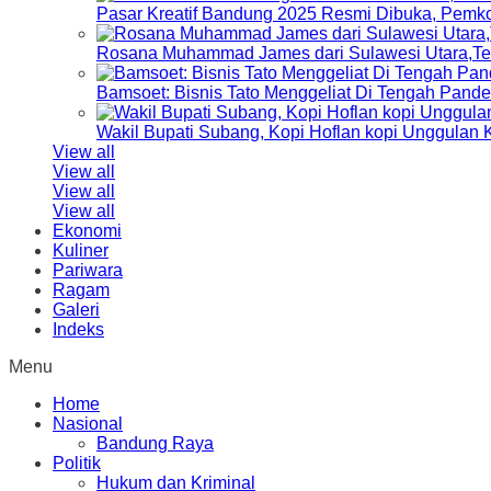
Pasar Kreatif Bandung 2025 Resmi Dibuka, Pemk
Rosana Muhammad James dari Sulawesi Utara,Terp
Bamsoet: Bisnis Tato Menggeliat Di Tengah Pand
Wakil Bupati Subang, Kopi Hoflan kopi Unggulan
View all
View all
View all
View all
Ekonomi
Kuliner
Pariwara
Ragam
Galeri
Indeks
Menu
Home
Nasional
Bandung Raya
Politik
Hukum dan Kriminal