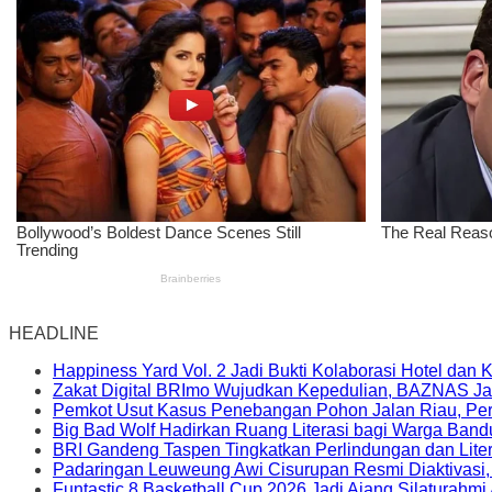
HEADLINE
Happiness Yard Vol. 2 Jadi Bukti Kolaborasi Hotel dan
Zakat Digital BRImo Wujudkan Kepedulian, BAZNAS Ja
Pemkot Usut Kasus Penebangan Pohon Jalan Riau, Peri
Big Bad Wolf Hadirkan Ruang Literasi bagi Warga Ban
BRI Gandeng Taspen Tingkatkan Perlindungan dan Lite
Padaringan Leuweung Awi Cisurupan Resmi Diaktivasi
Funtastic 8 Basketball Cup 2026 Jadi Ajang Silaturahm