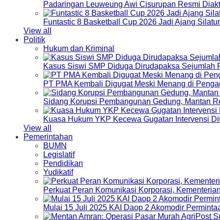
Padaringan Leuweung Awi Cisurupan Resmi Diakt
Funtastic 8 Basketball Cup 2026 Jadi Ajang Silat
View all
Politik
Hukum dan Kriminal
Kasus Siswi SMP Diduga Dirudapaksa Sejumlah P
PT PMA Kembali Digugat Meski Menang di Pengad
Sidang Korupsi Pembangunan Gedung, Mantan Re
Kuasa Hukum YKP Kecewa Gugatan Intervensi Di
View all
Pemerintahan
BUMN
Legislatif
Pendidikan
Yudikatif
Perkuat Peran Komunikasi Korporasi, Kementeri
Mulai 15 Juli 2025 KAI Daop 2 Akomodir Perminta