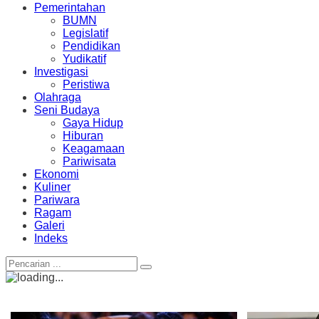
Pemerintahan
BUMN
Legislatif
Pendidikan
Yudikatif
Investigasi
Peristiwa
Olahraga
Seni Budaya
Gaya Hidup
Hiburan
Keagamaan
Pariwisata
Ekonomi
Kuliner
Pariwara
Ragam
Galeri
Indeks