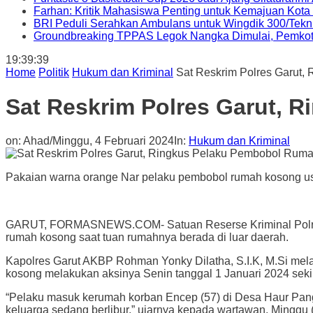
Farhan: Kritik Mahasiswa Penting untuk Kemajuan Kot
BRI Peduli Serahkan Ambulans untuk Wingdik 300/Tekn
Groundbreaking TPPAS Legok Nangka Dimulai, Pemko
19:39:40
Home
Politik
Hukum dan Kriminal
Sat Reskrim Polres Garut
Sat Reskrim Polres Garut,
on:
Ahad/Minggu, 4 Februari 2024
In:
Hukum dan Kriminal
Pakaian warna orange Nar pelaku pembobol rumah kosong usai
GARUT, FORMASNEWS.COM- Satuan Reserse Kriminal Polres G
rumah kosong saat tuan rumahnya berada di luar daerah.
Kapolres Garut AKBP Rohman Yonky Dilatha, S.I.K, M.Si mela
kosong melakukan aksinya Senin tanggal 1 Januari 2024 sek
“Pelaku masuk kerumah korban Encep (57) di Desa Haur Pan
keluarga sedang berlibur,” ujarnya kepada wartawan, Minggu (