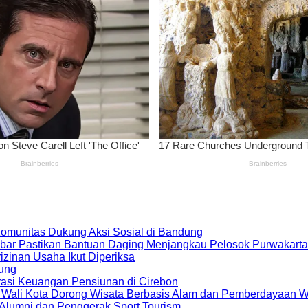
 Komunitas Dukung Aksi Sosial di Bandung
bar Pastikan Bantuan Daging Menjangkau Pelosok Purwakarta
zinan Usaha Ikut Diperiksa
dung
rasi Keuangan Pensiunan di Cirebon
, Wali Kota Dorong Wisata Berbasis Alam dan Pemberdayaan 
i Alumni dan Penggerak Sport Tourism