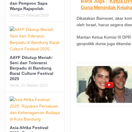
Baca Juga :
Ketua DP
dan Pemprov Sapa
Guna Menindak Kejaha
Warga Rajapolah
Jumat, 27 Februari 2026
Dikatakan Bamsoet, akar konfl
oleh Israel, harus segera di
Mantan Ketua Komisi III DPR
geopolitik dunia juga ditand
AAYF Ditutup Meriah:
Seni dan Toleransi
Berpadu di Bandung
Barat Culture Festival
2025
Senin, 20 Oktober 2025
Asia Afrika Festival