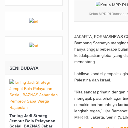
BRI Gandeng Taspen Tingkatkan Perlindung
Ketua MPR RI Bamsoet, s
Padaringan Leuweung Awi Cisurupan Resmi 
Funtastic 8 Basketball Cup 2026 Jadi Ajang
JAKARTA, FORMASNEWS.COM- 
Farhan: Kritik Mahasiswa Penting untuk K
Bambang Soesatyo mengingat
BRI Peduli Serahkan Ambulans untuk Wingd
hanya tinggal beberapa bulan 
ketidakpastian global yang d
mendatang.
SENI BUDAYA
Labilnya kondisi geopolitik g
Palestina dan Israel.
“Kita sangat prihatin dengan 
mengajak para pihak agar tin
semakin bertambahnya korba
langkah tegas,” ujar Bamsoet
Tarling Jadi Strategi
MPR RI, Jakarta, Senin (9/10
Jemput Bola Pelayanan
Sosial, BAZNAS Jabar