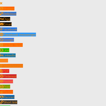
Blogger
Delicious
Digg
Email
Facebook
Facebook messenger
Google
Hacker News
Line
LinkedIn
Mix
Odnoklassniki
PDF
Pinterest
Pocket
Print
Reddit
Renren
Short link