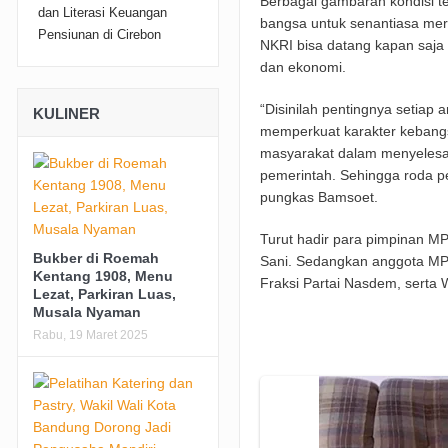
Berbagai gambaran kondisi t
bangsa untuk senantiasa me
NKRI bisa datang kapan saja
dan ekonomi.
“Disinilah pentingnya setiap
KULINER
memperkuat karakter kebangsa
masyarakat dalam menyelesaik
pemerintah. Sehingga roda pe
pungkas Bamsoet.
Turut hadir para pimpinan MPR
Bukber di Roemah
Sani. Sedangkan anggota MPR 
Kentang 1908, Menu
Fraksi Partai Nasdem, serta 
Lezat, Parkiran Luas,
Musala Nyaman
Rabu, 19 Maret 2025