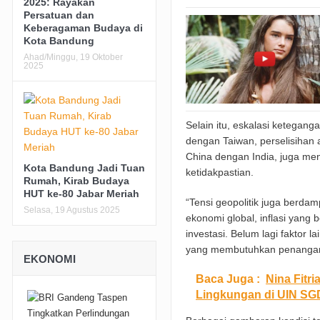
2025: Rayakan
Persatuan dan
Keberagaman Budaya di
Kota Bandung
Ahad/Minggu, 19 Oktober
2025
Selain itu, eskalasi ketegan
dengan Taiwan, perselisihan 
China dengan India, juga menj
Kota Bandung Jadi Tuan
ketidakpastian.
Rumah, Kirab Budaya
HUT ke-80 Jabar Meriah
“Tensi geopolitik juga berd
Selasa, 19 Agustus 2025
ekonomi global, inflasi yang 
investasi. Belum lagi faktor 
yang membutuhkan penangana
EKONOMI
Baca Juga :
Nina Fitr
Lingkungan di UIN S