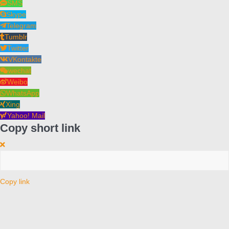
SMS
Skype
Telegram
Tumblr
Twitter
VKontakte
wechat
Weibo
WhatsApp
Xing
Yahoo! Mail
Copy short link
Copy link