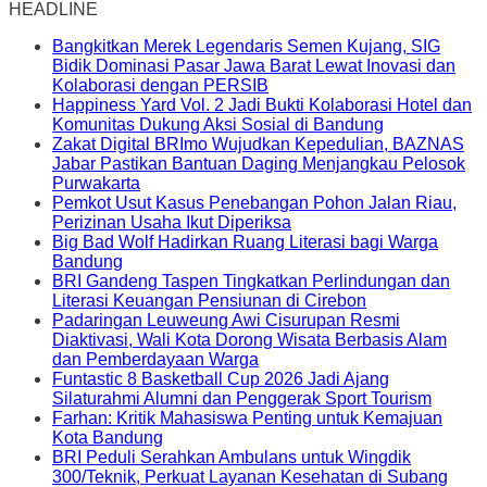
HEADLINE
Bangkitkan Merek Legendaris Semen Kujang, SIG
Bidik Dominasi Pasar Jawa Barat Lewat Inovasi dan
Kolaborasi dengan PERSIB
Happiness Yard Vol. 2 Jadi Bukti Kolaborasi Hotel dan
Komunitas Dukung Aksi Sosial di Bandung
Zakat Digital BRImo Wujudkan Kepedulian, BAZNAS
Jabar Pastikan Bantuan Daging Menjangkau Pelosok
Purwakarta
Pemkot Usut Kasus Penebangan Pohon Jalan Riau,
Perizinan Usaha Ikut Diperiksa
Big Bad Wolf Hadirkan Ruang Literasi bagi Warga
Bandung
BRI Gandeng Taspen Tingkatkan Perlindungan dan
Literasi Keuangan Pensiunan di Cirebon
Padaringan Leuweung Awi Cisurupan Resmi
Diaktivasi, Wali Kota Dorong Wisata Berbasis Alam
dan Pemberdayaan Warga
Funtastic 8 Basketball Cup 2026 Jadi Ajang
Silaturahmi Alumni dan Penggerak Sport Tourism
Farhan: Kritik Mahasiswa Penting untuk Kemajuan
Kota Bandung
BRI Peduli Serahkan Ambulans untuk Wingdik
300/Teknik, Perkuat Layanan Kesehatan di Subang