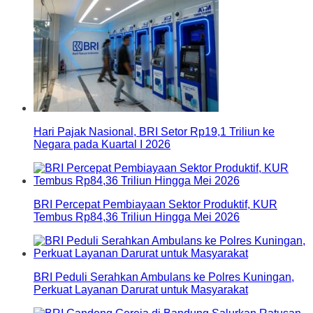
Hari Pajak Nasional, BRI Setor Rp19,1 Triliun ke
Negara pada Kuartal I 2026
BRI Percepat Pembiayaan Sektor Produktif, KUR
Tembus Rp84,36 Triliun Hingga Mei 2026
BRI Peduli Serahkan Ambulans ke Polres Kuningan,
Perkuat Layanan Darurat untuk Masyarakat