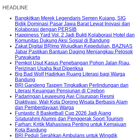
HEADLINE
Bangkitkan Merek Legendaris Semen Kujang, SIG
Bidik Dominasi Pasar Jawa Barat Lewat Inovasi dan
Kolaborasi dengan PERSIB
Happiness Yard Vol. 2 Jadi Bukti Kolaborasi Hotel dan
Komunitas Dukung Aksi Sosial di Bandung
Zakat Digital BRImo Wujudkan Kepedulian, BAZNAS
Jabar Pastikan Bantuan Daging Menjangkau Pelosok
Purwakarta
Pemkot Usut Kasus Penebangan Pohon Jalan Riau,
Perizinan Usaha Ikut Diperiksa
Big Bad Wolf Hadirkan Ruang Literasi bagi Warga
Bandung
BRI Gandeng Taspen Tingkatkan Perlindungan dan
Literasi Keuangan Pensiunan di Cirebon
Padaringan Leuweung Awi Cisurupan Resmi
Diaktivasi, Wali Kota Dorong Wisata Berbasis Alam
dan Pemberdayaan Warga
Funtastic 8 Basketball Cup 2026 Jadi Ajang
Silaturahmi Alumni dan Penggerak Sport Tourism
Farhan: Kritik Mahasiswa Penting untuk Kemajuan
Kota Bandung
BRI Peduli Serahkan Ambulans untuk Wingdik