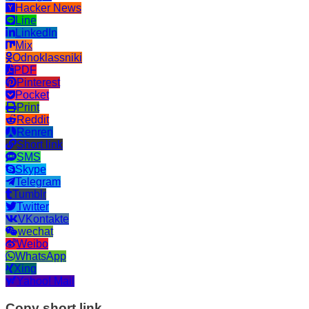
Hacker News
Line
LinkedIn
Mix
Odnoklassniki
PDF
Pinterest
Pocket
Print
Reddit
Renren
Short link
SMS
Skype
Telegram
Tumblr
Twitter
VKontakte
wechat
Weibo
WhatsApp
Xing
Yahoo! Mail
Copy short link