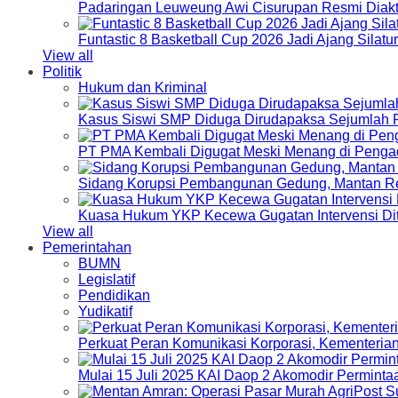
Padaringan Leuweung Awi Cisurupan Resmi Diakt
Funtastic 8 Basketball Cup 2026 Jadi Ajang Silat
View all
Politik
Hukum dan Kriminal
Kasus Siswi SMP Diduga Dirudapaksa Sejumlah P
PT PMA Kembali Digugat Meski Menang di Pengad
Sidang Korupsi Pembangunan Gedung, Mantan Re
Kuasa Hukum YKP Kecewa Gugatan Intervensi Di
View all
Pemerintahan
BUMN
Legislatif
Pendidikan
Yudikatif
Perkuat Peran Komunikasi Korporasi, Kementeri
Mulai 15 Juli 2025 KAI Daop 2 Akomodir Perminta