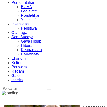
Pemerintahan
BUMN
Legislatif
Pendidikan
Yudikatif
Investigasi
Peristiwa
Olahraga
Seni Budaya
Gaya Hidup
Hiburan
Keagamaan
Pariwisata
Ekonomi
Kuliner
Pariwara
Ragam
Galeri
Indeks