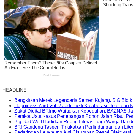
HEADLINE
Bangkitkan Merek Legendaris Semen Kujang, SIG Bidik
Happiness Yard Vol. 2 Jadi Bukti Kolaborasi Hotel dan
Zakat Digital BRImo Wujudkan Kepedulian, BAZNAS Ja
Pemkot Usut Kasus Penebangan Pohon Jalan Riau, Peri
Big Bad Wolf Hadirkan Ruang Literasi bagi Warga Ban
BRI Gandeng Taspen Tingkatkan Perlindungan dan Lite
Padaringan Leuweung Awi Cisurupan Resmi Diaktivasi