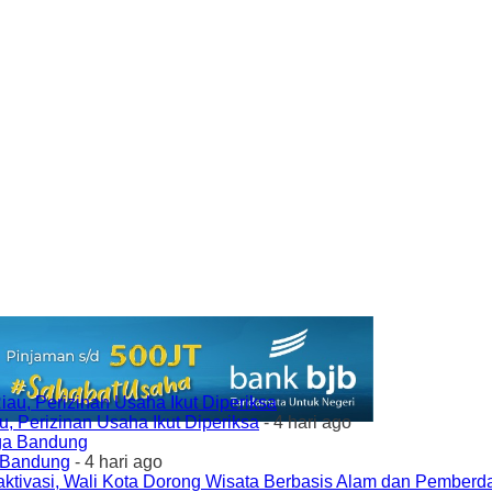
 Perizinan Usaha Ikut Diperiksa
- 4 hari ago
a Bandung
- 4 hari ago