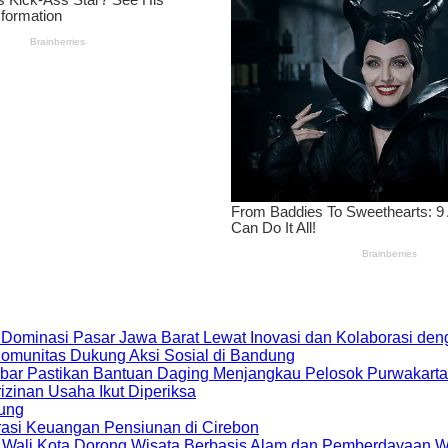
 Dominasi Pasar Jawa Barat Lewat Inovasi dan Kolaborasi d
 Komunitas Dukung Aksi Sosial di Bandung
bar Pastikan Bantuan Daging Menjangkau Pelosok Purwakarta
zinan Usaha Ikut Diperiksa
dung
rasi Keuangan Pensiunan di Cirebon
, Wali Kota Dorong Wisata Berbasis Alam dan Pemberdayaan 