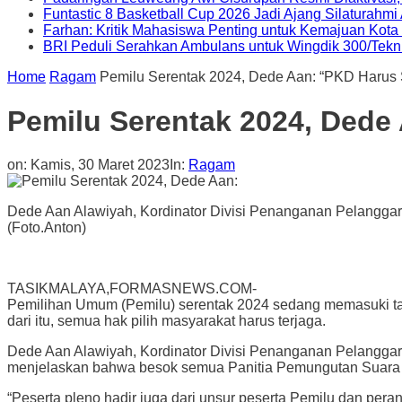
Funtastic 8 Basketball Cup 2026 Jadi Ajang Silaturahm
Farhan: Kritik Mahasiswa Penting untuk Kemajuan Kot
BRI Peduli Serahkan Ambulans untuk Wingdik 300/Tekn
Home
Ragam
Pemilu Serentak 2024, Dede Aan: “PKD Harus 
Pemilu Serentak 2024, Dede
on:
Kamis, 30 Maret 2023
In:
Ragam
Dede Aan Alawiyah, Kordinator Divisi Penanganan Pelangga
(Foto.Anton)
TASIKMALAYA,FORMASNEWS.COM-
Pemilihan Umum (Pemilu) serentak 2024 sedang memasuki tahap
dari itu, semua hak pilih masyarakat harus terjaga.
Dede Aan Alawiyah, Kordinator Divisi Penanganan Pelangga
menjelaskan bahwa besok semua Panitia Pemungutan Suara (
“Peserta pleno hadir juga dari unsur peserta Pemilu dan peran