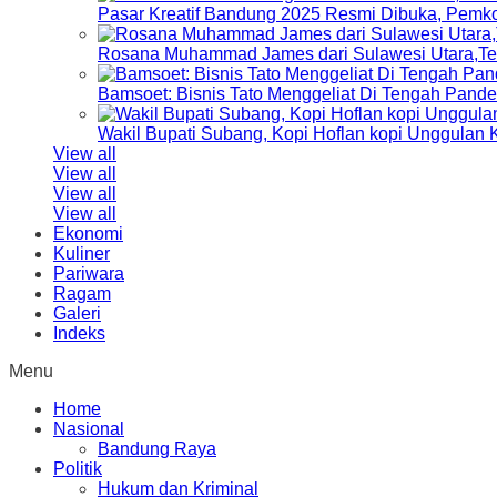
Pasar Kreatif Bandung 2025 Resmi Dibuka, Pemk
Rosana Muhammad James dari Sulawesi Utara,Terp
Bamsoet: Bisnis Tato Menggeliat Di Tengah Pand
Wakil Bupati Subang, Kopi Hoflan kopi Unggulan
View all
View all
View all
View all
Ekonomi
Kuliner
Pariwara
Ragam
Galeri
Indeks
Menu
Home
Nasional
Bandung Raya
Politik
Hukum dan Kriminal