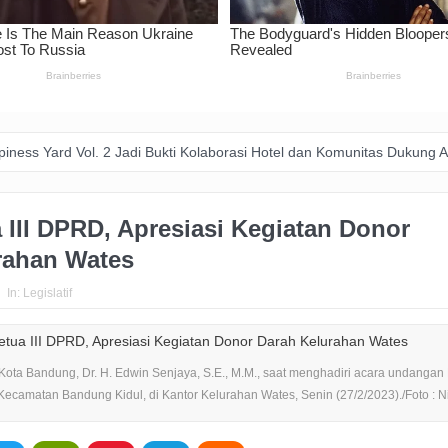
di Bukti Kolaborasi Hotel dan Komunitas Dukung Aksi Sosial di Bandun
 III DPRD, Apresiasi Kegiatan Donor
rahan Wates
In:
Legislatif
 Kota Bandung, Dr. H. Edwin Senjaya, S.E., M.M., saat menghadiri acara undanga
ecamatan Bandung Kidul, di Kantor Kelurahan Wates, Senin (27/2/2023)./Foto : N