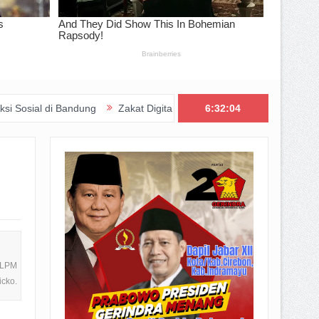
g
Zakat Digital BRImo Wujudkan Kepedulian, BAZNAS Jabar Pasti
6:32:06
n LPM
icko.