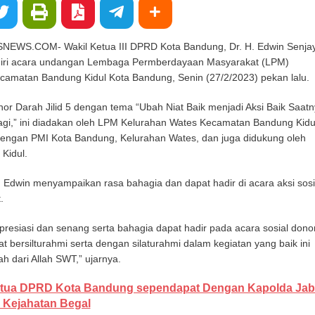
S.COM- Wakil Ketua III DPRD Kota Bandung, Dr. H. Edwin Senjay
diri acara undangan Lembaga Permberdayaan Masyarakat (LPM)
camatan Bandung Kidul Kota Bandung, Senin (27/2/2023) pekan lalu.
nor Darah Jilid 5 dengan tema “Ubah Niat Baik menjadi Aksi Baik Saat
agi,” ini diadakan oleh LPM Kelurahan Wates Kecamatan Bandung Kidu
dengan PMI Kota Bandung, Kelurahan Wates, dan juga didukung oleh
Kidul.
 Edwin menyampaikan rasa bahagia dan dapat hadir di acara aksi sosi
.
resiasi dan senang serta bahagia dapat hadir pada acara sosial dono
at bersilturahmi serta dengan silaturahmi dalam kegiatan yang baik ini
h dari Allah SWT,” ujarnya.
tua DPRD Kota Bandung sependapat Dengan Kapolda Jab
 Kejahatan Begal