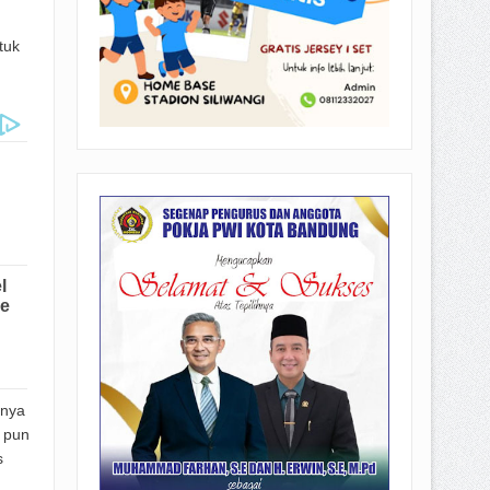
tuk
anya
 pun
s