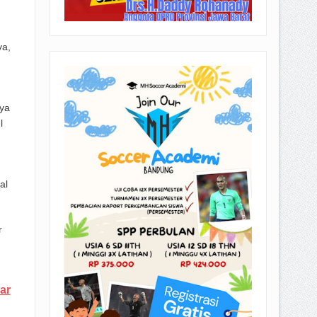
a,
nya
l
al
r
ar