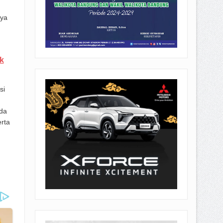
nya
k
si
da
rta