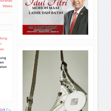
dung
an
atan