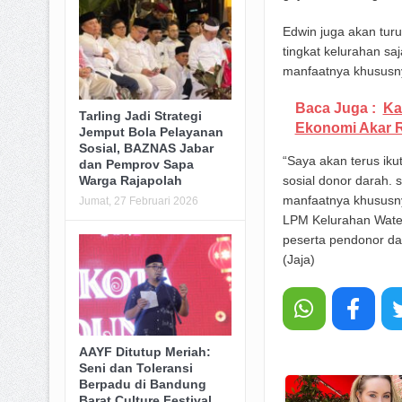
Edwin juga akan turu
tingkat kelurahan sa
manfaatnya khususn
Baca Juga :
Ka
Tarling Jadi Strategi
Ekonomi Akar 
Jemput Bola Pelayanan
Sosial, BAZNAS Jabar
“Saya akan terus iku
dan Pemprov Sapa
Warga Rajapolah
sosial donor darah. 
manfaatnya khususny
Jumat, 27 Februari 2026
LPM Kelurahan Wates
peserta pendonor dar
(Jaja)
AAYF Ditutup Meriah:
Seni dan Toleransi
Berpadu di Bandung
Barat Culture Festival