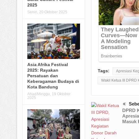
2025
Senin, 20 Oktober 2025
Asia Afrika Festival
2025: Rayakan
Tags:
Apresiasi Ke
Persatuan dan
Wakil Ketua III DPRD 
Keberagaman Budaya di
Kota Bandung
Ahad/Minggu, 19 Oktober
2025
Seb
DPRD K
Apresia
Masuk 