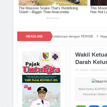
t Inovasi dan Kolaborasi dengan PERSIB
HEADLINE
Happiness Yard Vol. 2 Ja
Wakil Ketua
Darah Kelu
on:
Sabtu, 4 Maret 2023
Wakil Ketua III DPRD
Kelurahan Wates K