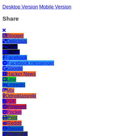
Desktop Version
Mobile Version
Share
Blogger
Delicious
Digg
Email
Facebook
Facebook messenger
Google
Hacker News
Line
LinkedIn
Mix
Odnoklassniki
PDF
Pinterest
Pocket
Print
Reddit
Renren
Short link