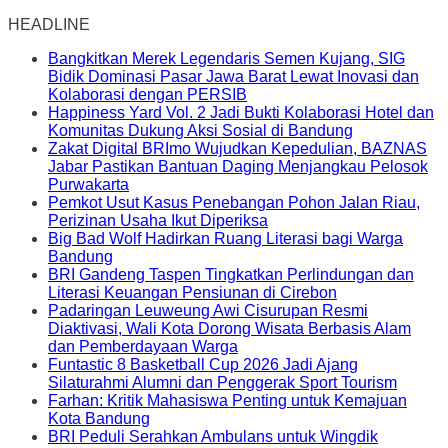
HEADLINE
Bangkitkan Merek Legendaris Semen Kujang, SIG
Bidik Dominasi Pasar Jawa Barat Lewat Inovasi dan
Kolaborasi dengan PERSIB
Happiness Yard Vol. 2 Jadi Bukti Kolaborasi Hotel dan
Komunitas Dukung Aksi Sosial di Bandung
Zakat Digital BRImo Wujudkan Kepedulian, BAZNAS
Jabar Pastikan Bantuan Daging Menjangkau Pelosok
Purwakarta
Pemkot Usut Kasus Penebangan Pohon Jalan Riau,
Perizinan Usaha Ikut Diperiksa
Big Bad Wolf Hadirkan Ruang Literasi bagi Warga
Bandung
BRI Gandeng Taspen Tingkatkan Perlindungan dan
Literasi Keuangan Pensiunan di Cirebon
Padaringan Leuweung Awi Cisurupan Resmi
Diaktivasi, Wali Kota Dorong Wisata Berbasis Alam
dan Pemberdayaan Warga
Funtastic 8 Basketball Cup 2026 Jadi Ajang
Silaturahmi Alumni dan Penggerak Sport Tourism
Farhan: Kritik Mahasiswa Penting untuk Kemajuan
Kota Bandung
BRI Peduli Serahkan Ambulans untuk Wingdik