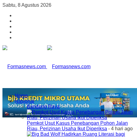
Sabtu, 8 Agustus 2026
Home
Nasional
Bandung Raya
Pemkot Usut Kasus Penebangan Pohon Jalan
Riau, Perizinan Usaha Ikut Diperiksa
- 4 hari ago