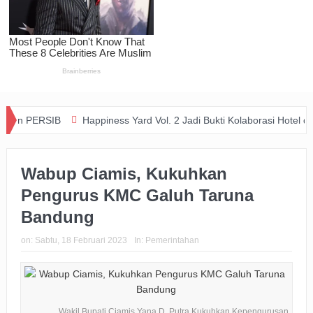
RSIB
Happiness Yard Vol. 2 Jadi Bukti Kolaborasi Hotel dan Komuni
Wabup Ciamis, Kukuhkan
Pengurus KMC Galuh Taruna
Bandung
on:
Sabtu, 18 Februari 2023
In:
Pemerintahan
Wakil Bupati Ciamis Yana D. Putra Kukuhkan Kepengurusan