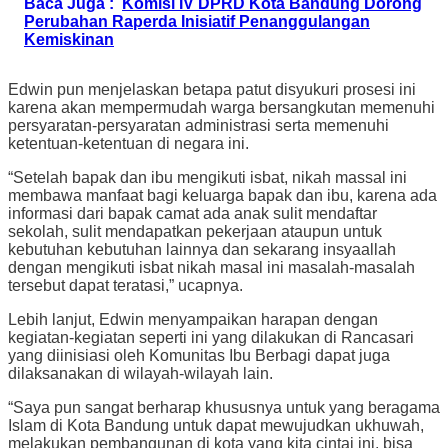
Baca Juga :
Komisi IV DPRD Kota Bandung Dorong
Perubahan Raperda Inisiatif Penanggulangan
Kemiskinan
Edwin pun menjelaskan betapa patut disyukuri prosesi ini
karena akan mempermudah warga bersangkutan memenuhi
persyaratan-persyaratan administrasi serta memenuhi
ketentuan-ketentuan di negara ini.
“Setelah bapak dan ibu mengikuti isbat, nikah massal ini
membawa manfaat bagi keluarga bapak dan ibu, karena ada
informasi dari bapak camat ada anak sulit mendaftar
sekolah, sulit mendapatkan pekerjaan ataupun untuk
kebutuhan kebutuhan lainnya dan sekarang insyaallah
dengan mengikuti isbat nikah masal ini masalah-masalah
tersebut dapat teratasi,” ucapnya.
Lebih lanjut, Edwin menyampaikan harapan dengan
kegiatan-kegiatan seperti ini yang dilakukan di Rancasari
yang diinisiasi oleh Komunitas Ibu Berbagi dapat juga
dilaksanakan di wilayah-wilayah lain.
“Saya pun sangat berharap khususnya untuk yang beragama
Islam di Kota Bandung untuk dapat mewujudkan ukhuwah,
melakukan pembangunan di kota yang kita cintai ini, bisa