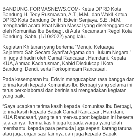
BANDUNG, FORMASNEWS.COM- Ketua DPRD Kota
Bandung H. Tedy Rusmawan, A.T., M.M., dan Wakil Ketua
DPRD Kota Bandung Dr. H. Edwin Senjaya, S.E., M.M.,
menghadiri acara Isbat Nikah Massal yang diselenggarakan
oleh Komunitas Ibu Berbagi, di Aula Kecamatan Regol Kota
Bandung, Sabtu (1/10/2022) yang lalu.
Kegiatan Khitanan yang bertema “Menuju Keluarga
Sejahtera Sah Secara Syari’at Agama dan Hukum Negara,”
ini juga dihadiri oleh Camat Rancasari, Hamdani, Kepala
KUA, Ahmad Kadarusman, Kabid Disdukcapil Kota
Bandung, Dendi, serta Forkopimcam Rancasari.
Pada kesempatan itu, Edwin mengucapkan rasa bangga dan
terima kasih kepada Komunitas Ibu Berbagi yang selama ini
terus berkolaborasi dan berinisiasi mengadakan kegiatan
yang baik.
“Saya ucapkan terima kasih kepada Komunitas Ibu Berbagi,
terima kasih kepada Bapak Camat Rancasari, Hamdani,
KUA Rancasari, yang telah men-support kegiatan ini beserta
jajarannya. Terima kasih juga kepada warga yang telah
membantu, kepada para pemuda juga seperti karang taruna
atau juga organisasi lainnya dan juga kepada Bapak