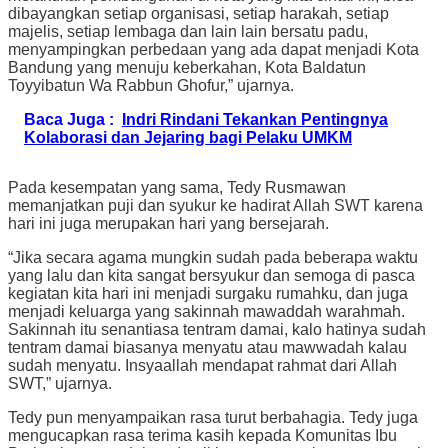
dibayangkan setiap organisasi, setiap harakah, setiap
majelis, setiap lembaga dan lain lain bersatu padu,
menyampingkan perbedaan yang ada dapat menjadi Kota
Bandung yang menuju keberkahan, Kota Baldatun
Toyyibatun Wa Rabbun Ghofur,” ujarnya.
Baca Juga :
Indri Rindani Tekankan Pentingnya
Kolaborasi dan Jejaring bagi Pelaku UMKM
Pada kesempatan yang sama, Tedy Rusmawan
memanjatkan puji dan syukur ke hadirat Allah SWT karena
hari ini juga merupakan hari yang bersejarah.
“Jika secara agama mungkin sudah pada beberapa waktu
yang lalu dan kita sangat bersyukur dan semoga di pasca
kegiatan kita hari ini menjadi surgaku rumahku, dan juga
menjadi keluarga yang sakinnah mawaddah warahmah.
Sakinnah itu senantiasa tentram damai, kalo hatinya sudah
tentram damai biasanya menyatu atau mawwadah kalau
sudah menyatu. Insyaallah mendapat rahmat dari Allah
SWT,” ujarnya.
Tedy pun menyampaikan rasa turut berbahagia. Tedy juga
mengucapkan rasa terima kasih kepada Komunitas Ibu