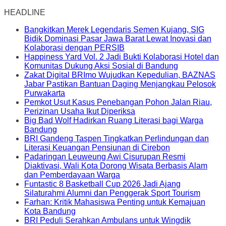
HEADLINE
Bangkitkan Merek Legendaris Semen Kujang, SIG
Bidik Dominasi Pasar Jawa Barat Lewat Inovasi dan
Kolaborasi dengan PERSIB
Happiness Yard Vol. 2 Jadi Bukti Kolaborasi Hotel dan
Komunitas Dukung Aksi Sosial di Bandung
Zakat Digital BRImo Wujudkan Kepedulian, BAZNAS
Jabar Pastikan Bantuan Daging Menjangkau Pelosok
Purwakarta
Pemkot Usut Kasus Penebangan Pohon Jalan Riau,
Perizinan Usaha Ikut Diperiksa
Big Bad Wolf Hadirkan Ruang Literasi bagi Warga
Bandung
BRI Gandeng Taspen Tingkatkan Perlindungan dan
Literasi Keuangan Pensiunan di Cirebon
Padaringan Leuweung Awi Cisurupan Resmi
Diaktivasi, Wali Kota Dorong Wisata Berbasis Alam
dan Pemberdayaan Warga
Funtastic 8 Basketball Cup 2026 Jadi Ajang
Silaturahmi Alumni dan Penggerak Sport Tourism
Farhan: Kritik Mahasiswa Penting untuk Kemajuan
Kota Bandung
BRI Peduli Serahkan Ambulans untuk Wingdik