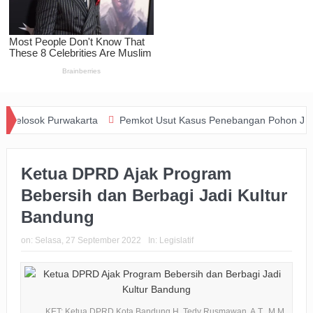
ta
Pemkot Usut Kasus Penebangan Pohon Jalan Riau, Perizinan Us
Ketua DPRD Ajak Program
Bebersih dan Berbagi Jadi Kultur
Bandung
on:
Selasa, 27 September 2022
In:
Legislatif
KET: Ketua DPRD Kota Bandung H. Tedy Rusmawan, A.T., M.M.,