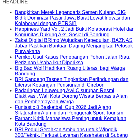
HEADLINE
Bangkitkan Merek Legendaris Semen Kujang, SIG
Bidik Dominasi Pasar Jawa Barat Lewat Inovasi dan
Kolaborasi dengan PERSIB
Happiness Yard Vol. 2 Jadi Bukti Kolaborasi Hotel dan
Komunitas Dukung Aksi Sosial di Bandung
Zakat Digital BRImo Wujudkan Kepedulian, BAZNAS
Jabar Pastikan Bantuan Daging Menjangkau Pelosok
Purwakarta
Pemkot Usut Kasus Penebangan Pohon Jalan Riau,
Perizinan Usaha Ikut Diperiksa
Big Bad Wolf Hadirkan Ruang Literasi bagi Warga
Bandung
BRI Gandeng Taspen Tingkatkan Perlindungan dan
Literasi Keuangan Pensiunan di Cirebon
Padaringan Leuweung Awi Cisurupan Resmi
Diaktivasi, Wali Kota Dorong Wisata Berbasis Alam
dan Pemberdayaan Warga
Funtastic 8 Basketball Cup 2026 Jadi Ajang
Silaturahmi Alumni dan Penggerak Sport Tourism
Farhan: Kritik Mahasiswa Penting untuk Kemajuan
Kota Bandung
BRI Peduli Serahkan Ambulans untuk Wingdik
300/Teknik, Perkuat Layanan Kesehatan di Subang