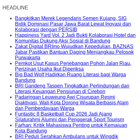
HEADLINE
Bangkitkan Merek Legendaris Semen Kujang, SIG
Bidik Dominasi Pasar Jawa Barat Lewat Inovasi dan
Kolaborasi dengan PERSIB
Happiness Yard Vol. 2 Jadi Bukti Kolaborasi Hotel dan
Komunitas Dukung Aksi Sosial di Bandung
Zakat Digital BRImo Wujudkan Kepedulian, BAZNAS
Jabar Pastikan Bantuan Daging Menjangkau Pelosok
Purwakarta
Pemkot Usut Kasus Penebangan Pohon Jalan Riau,
Perizinan Usaha Ikut Diperiksa
Big Bad Wolf Hadirkan Ruang Literasi bagi Warga
Bandung
BRI Gandeng Taspen Tingkatkan Perlindungan dan
Literasi Keuangan Pensiunan di Cirebon
Padaringan Leuweung Awi Cisurupan Resmi
Diaktivasi, Wali Kota Dorong Wisata Berbasis Alam
dan Pemberdayaan Warga
Funtastic 8 Basketball Cup 2026 Jadi Ajang
Silaturahmi Alumni dan Penggerak Sport Tourism
Farhan: Kritik Mahasiswa Penting untuk Kemajuan
Kota Bandung
BRI Peduli Serahkan Ambulans untuk Wingdik