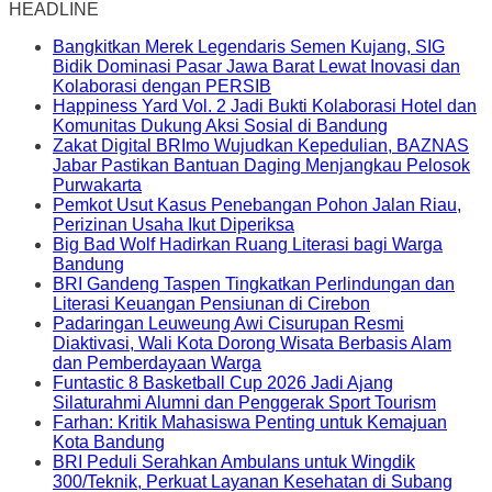
HEADLINE
Bangkitkan Merek Legendaris Semen Kujang, SIG
Bidik Dominasi Pasar Jawa Barat Lewat Inovasi dan
Kolaborasi dengan PERSIB
Happiness Yard Vol. 2 Jadi Bukti Kolaborasi Hotel dan
Komunitas Dukung Aksi Sosial di Bandung
Zakat Digital BRImo Wujudkan Kepedulian, BAZNAS
Jabar Pastikan Bantuan Daging Menjangkau Pelosok
Purwakarta
Pemkot Usut Kasus Penebangan Pohon Jalan Riau,
Perizinan Usaha Ikut Diperiksa
Big Bad Wolf Hadirkan Ruang Literasi bagi Warga
Bandung
BRI Gandeng Taspen Tingkatkan Perlindungan dan
Literasi Keuangan Pensiunan di Cirebon
Padaringan Leuweung Awi Cisurupan Resmi
Diaktivasi, Wali Kota Dorong Wisata Berbasis Alam
dan Pemberdayaan Warga
Funtastic 8 Basketball Cup 2026 Jadi Ajang
Silaturahmi Alumni dan Penggerak Sport Tourism
Farhan: Kritik Mahasiswa Penting untuk Kemajuan
Kota Bandung
BRI Peduli Serahkan Ambulans untuk Wingdik
300/Teknik, Perkuat Layanan Kesehatan di Subang