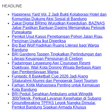
HEADLINE
Happiness Yard Vol. 2 Jadi Bukti Kolaborasi Hotel dan
Komunitas Dukung Aksi Sosial di Bandung
Zakat Digital BRImo Wujudkan Kepedulian, BAZNAS
Jabar Pastikan Bantuan Daging Menjangkau Pelosok
Purwakarta
Pemkot Usut Kasus Penebangan Pohon Jalan Riau,
Perizinan Usaha Ikut Diperiksa
Big Bad Wolf Hadirkan Ruang Literasi bagi Warga
Bandung
BRI Gandeng Taspen Tingkatkan Perlindungan dan
Literasi Keuangan Pensiunan di Cirebon
Padaringan Leuweung Awi Cisurupan Resmi
Diaktivasi, Wali Kota Dorong Wisata Berbasis Alam
dan Pemberdayaan Warga
Funtastic 8 Basketball Cup 2026 Jadi Ajang
Silaturahmi Alumni dan Penggerak Sport Tourism
Farhan: Kritik Mahasiswa Penting untuk Kemajuan
Kota Bandung
BRI Peduli Serahkan Ambulans untuk Wingdik
300/Teknik, Perkuat Layanan Kesehatan di Subang
Groundbreaking TPPAS Legok Nangka Dimulai,
Pemkot Bandung Siapkan Armada Khusus