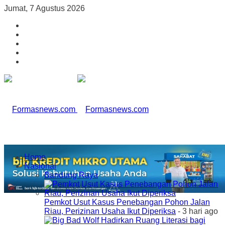
Jumat, 7 Agustus 2026
Home
Nasional
Bandung Raya
Pemkot Usut Kasus Penebangan Pohon Jalan
Riau, Perizinan Usaha Ikut Diperiksa
- 3 hari ago