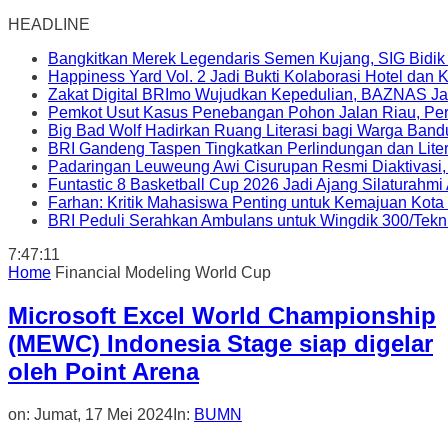
HEADLINE
Bangkitkan Merek Legendaris Semen Kujang, SIG Bidik
Happiness Yard Vol. 2 Jadi Bukti Kolaborasi Hotel dan
Zakat Digital BRImo Wujudkan Kepedulian, BAZNAS Ja
Pemkot Usut Kasus Penebangan Pohon Jalan Riau, Peri
Big Bad Wolf Hadirkan Ruang Literasi bagi Warga Ban
BRI Gandeng Taspen Tingkatkan Perlindungan dan Lite
Padaringan Leuweung Awi Cisurupan Resmi Diaktivasi
Funtastic 8 Basketball Cup 2026 Jadi Ajang Silaturahm
Farhan: Kritik Mahasiswa Penting untuk Kemajuan Kot
BRI Peduli Serahkan Ambulans untuk Wingdik 300/Tekn
7:47:12
Home
Financial Modeling World Cup
Microsoft Excel World Championship
(MEWC) Indonesia Stage siap digelar
oleh Point Arena
on:
Jumat, 17 Mei 2024
In:
BUMN