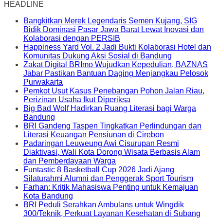
HEADLINE
Bangkitkan Merek Legendaris Semen Kujang, SIG
Bidik Dominasi Pasar Jawa Barat Lewat Inovasi dan
Kolaborasi dengan PERSIB
Happiness Yard Vol. 2 Jadi Bukti Kolaborasi Hotel dan
Komunitas Dukung Aksi Sosial di Bandung
Zakat Digital BRImo Wujudkan Kepedulian, BAZNAS
Jabar Pastikan Bantuan Daging Menjangkau Pelosok
Purwakarta
Pemkot Usut Kasus Penebangan Pohon Jalan Riau,
Perizinan Usaha Ikut Diperiksa
Big Bad Wolf Hadirkan Ruang Literasi bagi Warga
Bandung
BRI Gandeng Taspen Tingkatkan Perlindungan dan
Literasi Keuangan Pensiunan di Cirebon
Padaringan Leuweung Awi Cisurupan Resmi
Diaktivasi, Wali Kota Dorong Wisata Berbasis Alam
dan Pemberdayaan Warga
Funtastic 8 Basketball Cup 2026 Jadi Ajang
Silaturahmi Alumni dan Penggerak Sport Tourism
Farhan: Kritik Mahasiswa Penting untuk Kemajuan
Kota Bandung
BRI Peduli Serahkan Ambulans untuk Wingdik
300/Teknik, Perkuat Layanan Kesehatan di Subang