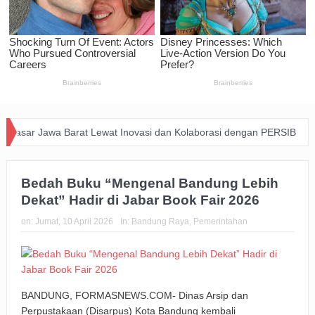
r Jawa Barat Lewat Inovasi dan Kolaborasi dengan PERSIB
Happi
yanan Kesehatan di Subang
Bedah Buku “Mengenal Bandung Lebih
Dekat” Hadir di Jabar Book Fair 2026
on:
Jumat, 10 April 2026
In:
Bandung Raya
,
Pemerintahan
BANDUNG, FORMASNEWS.COM- Dinas Arsip dan
Perpustakaan (Disarpus) Kota Bandung kembali