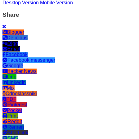
Desktop Version
Mobile Version
Share
Blogger
Delicious
Digg
Email
Facebook
Facebook messenger
Google
Hacker News
Line
LinkedIn
Mix
Odnoklassniki
PDF
Pinterest
Pocket
Print
Reddit
Renren
Short link
SMS