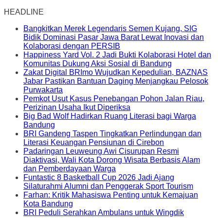
HEADLINE
Bangkitkan Merek Legendaris Semen Kujang, SIG
Bidik Dominasi Pasar Jawa Barat Lewat Inovasi dan
Kolaborasi dengan PERSIB
Happiness Yard Vol. 2 Jadi Bukti Kolaborasi Hotel dan
Komunitas Dukung Aksi Sosial di Bandung
Zakat Digital BRImo Wujudkan Kepedulian, BAZNAS
Jabar Pastikan Bantuan Daging Menjangkau Pelosok
Purwakarta
Pemkot Usut Kasus Penebangan Pohon Jalan Riau,
Perizinan Usaha Ikut Diperiksa
Big Bad Wolf Hadirkan Ruang Literasi bagi Warga
Bandung
BRI Gandeng Taspen Tingkatkan Perlindungan dan
Literasi Keuangan Pensiunan di Cirebon
Padaringan Leuweung Awi Cisurupan Resmi
Diaktivasi, Wali Kota Dorong Wisata Berbasis Alam
dan Pemberdayaan Warga
Funtastic 8 Basketball Cup 2026 Jadi Ajang
Silaturahmi Alumni dan Penggerak Sport Tourism
Farhan: Kritik Mahasiswa Penting untuk Kemajuan
Kota Bandung
BRI Peduli Serahkan Ambulans untuk Wingdik