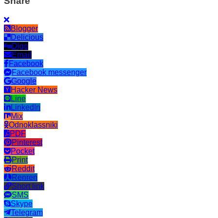
Share
Blogger
Delicious
Digg
Email
Facebook
Facebook messenger
Google
Hacker News
Line
LinkedIn
Mix
Odnoklassniki
PDF
Pinterest
Pocket
Print
Reddit
Renren
Short link
SMS
Skype
Telegram