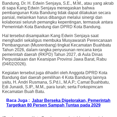
Bandung, Dr. H. Edwin Senjaya, S.E., M.M., atau yang akrab
di sapa Kang Edwin Senjaya menegaskan bahwa
pembangunan Kota Bandung tidak dapat dilakukan secara
parsial, melainkan harus dibangun melalui sinergi dan
kolaborasi seluruh pemangku kepentingan, termasuk antara
Pemerintah Kota Bandung dan DPRD Kota Bandung.
Hal tersebut disampaikan Kang Edwin Senjaya saat
menghadiri sekaligus membuka Musyawarah Perencanaan
Pembangunan (Musrenbang) tingkat Kecamatan Buahbatu
Tahun 2026, dalam rangka penyusunan rencana kerja
pemerintah daerah (RKPD) Tahun 2027, di Aula Dinas
Perpustakaan dan Kearsipan Provinsi Jawa Barat, Rabu
(04/02/2026).
Kegiatan tersebut juga dihadiri oleh Anggota DPRD Kota
Bandung dari daerah pemilihan 4 Kota Bandung lainnya
yaitu, H. Andri Rusmana, S.Pd.I., M.A.P.; Camat Buahbatu,
Edi Junaidi, S.IP., M.M., para lurah; serta Forkopimcam
Kecamatan Buah Batu.
Baca Juga :
Jabar Berseka Digelorakan, Pemerintah
Targetkan 80 Persen Sampah Tuntas pada 2029