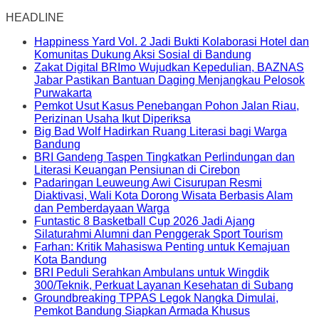
HEADLINE
Happiness Yard Vol. 2 Jadi Bukti Kolaborasi Hotel dan
Komunitas Dukung Aksi Sosial di Bandung
Zakat Digital BRImo Wujudkan Kepedulian, BAZNAS
Jabar Pastikan Bantuan Daging Menjangkau Pelosok
Purwakarta
Pemkot Usut Kasus Penebangan Pohon Jalan Riau,
Perizinan Usaha Ikut Diperiksa
Big Bad Wolf Hadirkan Ruang Literasi bagi Warga
Bandung
BRI Gandeng Taspen Tingkatkan Perlindungan dan
Literasi Keuangan Pensiunan di Cirebon
Padaringan Leuweung Awi Cisurupan Resmi
Diaktivasi, Wali Kota Dorong Wisata Berbasis Alam
dan Pemberdayaan Warga
Funtastic 8 Basketball Cup 2026 Jadi Ajang
Silaturahmi Alumni dan Penggerak Sport Tourism
Farhan: Kritik Mahasiswa Penting untuk Kemajuan
Kota Bandung
BRI Peduli Serahkan Ambulans untuk Wingdik
300/Teknik, Perkuat Layanan Kesehatan di Subang
Groundbreaking TPPAS Legok Nangka Dimulai,
Pemkot Bandung Siapkan Armada Khusus