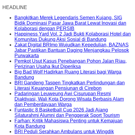
HEADLINE
Bangkitkan Merek Legendaris Semen Kujang, SIG
Bidik Dominasi Pasar Jawa Barat Lewat Inovasi dan
Kolaborasi dengan PERSIB
Happiness Yard Vol. 2 Jadi Bukti Kolaborasi Hotel dan
Komunitas Dukung Aksi Sosial di Bandung
Zakat Digital BRImo Wujudkan Kepedulian, BAZNAS
Jabar Pastikan Bantuan Daging Menjangkau Pelosok
Purwakarta
Pemkot Usut Kasus Penebangan Pohon Jalan Riau,
Perizinan Usaha Ikut Diperiksa
Big Bad Wolf Hadirkan Ruang Literasi bagi Warga
Bandung
BRI Gandeng Taspen Tingkatkan Perlindungan dan
Literasi Keuangan Pensiunan di Cirebon
Padaringan Leuweung Awi Cisurupan Resmi
Diaktivasi, Wali Kota Dorong Wisata Berbasis Alam
dan Pemberdayaan Warga
Funtastic 8 Basketball Cup 2026 Jadi Ajang
Silaturahmi Alumni dan Penggerak Sport Tourism
Farhan: Kritik Mahasiswa Penting untuk Kemajuan
Kota Bandung
BRI Peduli Serahkan Ambulans untuk Wingdik