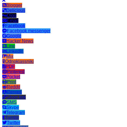
Blogger
Delicious
Digg
Email
Facebook
Facebook messenger
Google
Hacker News
Line
LinkedIn
Mix
Odnoklassniki
PDF
Pinterest
Pocket
Print
Reddit
Renren
Short link
SMS
Skype
Telegram
Tumblr
Twitter