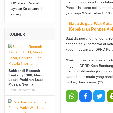
menuju Indonesia Emas tahun
Pancasila, serta selalu mem
yang juga Wakil Ketua DPRD
Baca Juga :
Wali Kota
Kebakaran Ponpes Al-
KULINER
Saat disinggung mengenai reg
dengan baik utamanya di Kot
kader mudanya di DPRD Kot
“Baik di pusat atau daerah k
anggota DPRD Kota Bandung d
Bukber di Roemah
menonjol dibandingkan juga d
Kentang 1908, Menu
kader-kader muda yang nanti
Lezat, Parkiran Luas,
Golkar,” tandasnya. (**)
Musala Nyaman
Rabu, 19 Maret 2025