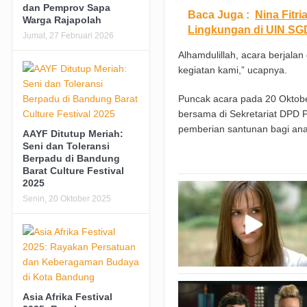
dan Pemprov Sapa
Baca Juga :
Nina Fitr
Warga Rajapolah
Lingkungan di UIN S
Jumat, 27 Februari 2026
Alhamdulillah, acara berjala
kegiatan kami,” ucapnya.
Puncak acara pada 20 Oktob
bersama di Sekretariat DPD P
pemberian santunan bagi ana
AAYF Ditutup Meriah:
Seni dan Toleransi
Berpadu di Bandung
Barat Culture Festival
2025
Senin, 20 Oktober 2025
Asia Afrika Festival