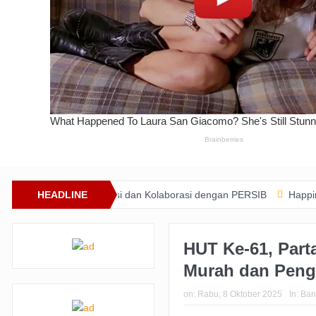
t Lewat Inovasi dan Kolaborasi dengan PERSIB
HEADLINE
Happiness Yard Vo
HUT Ke-61, Part
Murah dan Peng
on:
Rabu, 8 Oktober 2025
In:
Ban