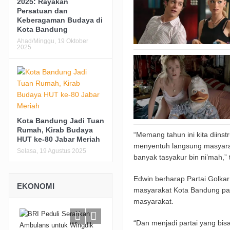
2025: Rayakan
Persatuan dan
Keberagaman Budaya di
Kota Bandung
Ahad/Minggu, 19 Oktober
2025
Kota Bandung Jadi Tuan
Rumah, Kirab Budaya
“Memang tahun ini kita diins
HUT ke-80 Jabar Meriah
menyentuh langsung masyaraka
Selasa, 19 Agustus 2025
banyak tasyakur bin ni’mah,” 
Edwin berharap Partai Golkar
EKONOMI
masyarakat Kota Bandung pad
masyarakat.
“Dan menjadi partai yang bi