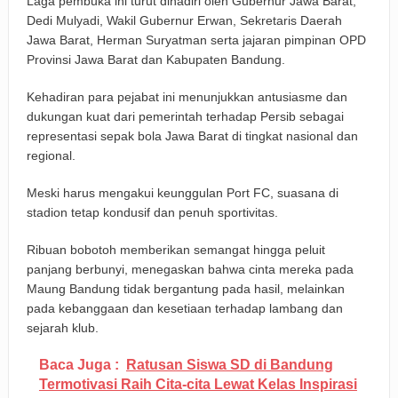
Laga pembuka ini turut dihadiri oleh Gubernur Jawa Barat,
Dedi Mulyadi, Wakil Gubernur Erwan, Sekretaris Daerah
Jawa Barat, Herman Suryatman serta jajaran pimpinan OPD
Provinsi Jawa Barat dan Kabupaten Bandung.
Kehadiran para pejabat ini menunjukkan antusiasme dan
dukungan kuat dari pemerintah terhadap Persib sebagai
representasi sepak bola Jawa Barat di tingkat nasional dan
regional.
Meski harus mengakui keunggulan Port FC, suasana di
stadion tetap kondusif dan penuh sportivitas.
Ribuan bobotoh memberikan semangat hingga peluit
panjang berbunyi, menegaskan bahwa cinta mereka pada
Maung Bandung tidak bergantung pada hasil, melainkan
pada kebanggaan dan kesetiaan terhadap lambang dan
sejarah klub.
Baca Juga :
Ratusan Siswa SD di Bandung
Termotivasi Raih Cita-cita Lewat Kelas Inspirasi