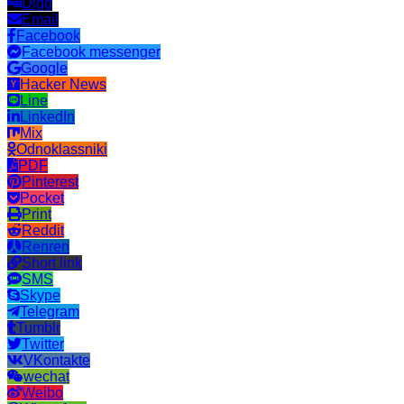
Digg
Email
Facebook
Facebook messenger
Google
Hacker News
Line
LinkedIn
Mix
Odnoklassniki
PDF
Pinterest
Pocket
Print
Reddit
Renren
Short link
SMS
Skype
Telegram
Tumblr
Twitter
VKontakte
wechat
Weibo