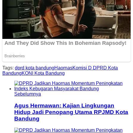
Tags:
dprd kota bandung
Haornas
Komisi D DPRD Kota
Bandung
KONI Kota Bandung
Sebelumnya
Agus Hermawan: Kajian Lingkungan
Hidup Jadi Penopang Utama RPJMD Kota
Bandung