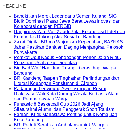
HEADLINE
Bangkitkan Merek Legendaris Semen Kujang, SIG
Bidik Dominasi Pasar Jawa Barat Lewat Inovasi dan
Kolaborasi dengan PERSIB
Happiness Yard Vol. 2 Jadi Bukti Kolaborasi Hotel dan
Komunitas Dukung Aksi Sosial di Bandung
Zakat Digital BRImo Wujudkan Kepedulian, BAZNAS
Jabar Pastikan Bantuan Daging Menjangkau Pelosok
Purwakarta
Pemkot Usut Kasus Penebangan Pohon Jalan Riau,
Perizinan Usaha Ikut Diperiksa
Big Bad Wolf Hadirkan Ruang Literasi bagi Warga
Bandung
BRI Gandeng Taspen Tingkatkan Perlindungan dan
Literasi Keuangan Pensiunan di Cirebon
Padaringan Leuweung Awi Cisurupan Resmi
Diaktivasi, Wali Kota Dorong Wisata Berbasis Alam
dan Pemberdayaan Warga
Funtastic 8 Basketball Cup 2026 Jadi Ajang
Silaturahmi Alumni dan Penggerak Sport Tourism
Farhan: Kritik Mahasiswa Penting untuk Kemajuan
Kota Bandung
BRI Peduli Serahkan Ambulans untuk Wingdik