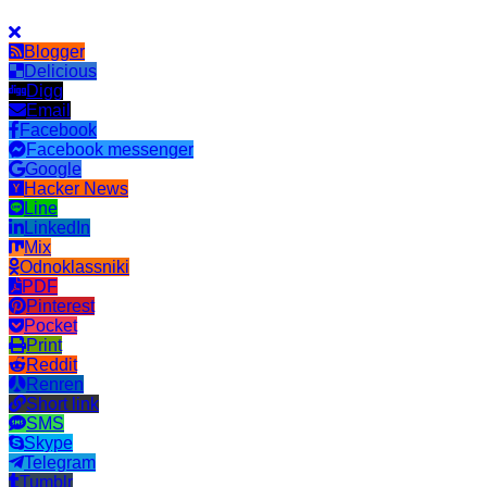
Blogger
Delicious
Digg
Email
Facebook
Facebook messenger
Google
Hacker News
Line
LinkedIn
Mix
Odnoklassniki
PDF
Pinterest
Pocket
Print
Reddit
Renren
Short link
SMS
Skype
Telegram
Tumblr