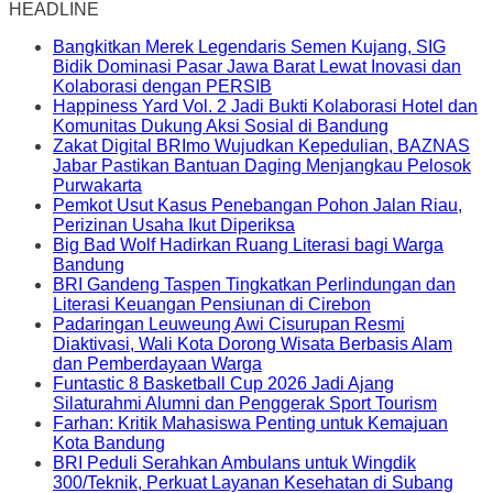
HEADLINE
Bangkitkan Merek Legendaris Semen Kujang, SIG
Bidik Dominasi Pasar Jawa Barat Lewat Inovasi dan
Kolaborasi dengan PERSIB
Happiness Yard Vol. 2 Jadi Bukti Kolaborasi Hotel dan
Komunitas Dukung Aksi Sosial di Bandung
Zakat Digital BRImo Wujudkan Kepedulian, BAZNAS
Jabar Pastikan Bantuan Daging Menjangkau Pelosok
Purwakarta
Pemkot Usut Kasus Penebangan Pohon Jalan Riau,
Perizinan Usaha Ikut Diperiksa
Big Bad Wolf Hadirkan Ruang Literasi bagi Warga
Bandung
BRI Gandeng Taspen Tingkatkan Perlindungan dan
Literasi Keuangan Pensiunan di Cirebon
Padaringan Leuweung Awi Cisurupan Resmi
Diaktivasi, Wali Kota Dorong Wisata Berbasis Alam
dan Pemberdayaan Warga
Funtastic 8 Basketball Cup 2026 Jadi Ajang
Silaturahmi Alumni dan Penggerak Sport Tourism
Farhan: Kritik Mahasiswa Penting untuk Kemajuan
Kota Bandung
BRI Peduli Serahkan Ambulans untuk Wingdik
300/Teknik, Perkuat Layanan Kesehatan di Subang